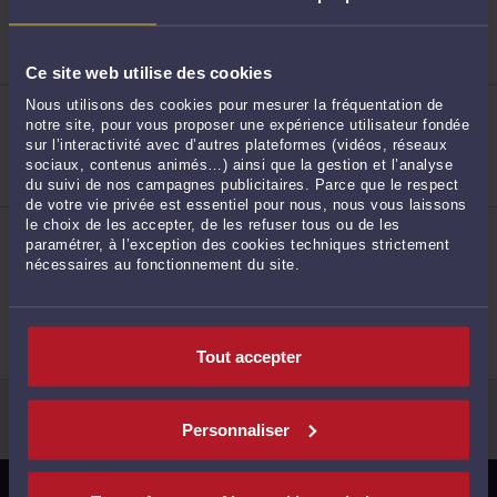
Droit de la famille, des personnes et de leur
242
patrimoine
Ce site web utilise des cookies
ME OLIVIER DUPONT
Nous utilisons des cookies pour mesurer la fréquentation de
45, Rue Saint-Etienne 59800 LILLE
notre site, pour vous proposer une expérience utilisateur fondée
sur l’interactivité avec d’autres plateformes (vidéos, réseaux
Droit du travail
sociaux, contenus animés…) ainsi que la gestion et l’analyse
du suivi de nos campagnes publicitaires. Parce que le respect
de votre vie privée est essentiel pour nous, nous vous laissons
ME FRANCIS DUPONT
le choix de les accepter, de les refuser tous ou de les
45, rue Saint Etienne 59800 LILLE
paramétrer, à l’exception des cookies techniques strictement
243
nécessaires au fonctionnement du site.
Droit du travail
Droit commercial, des affaires et de la
concurrence
Tout accepter
244
<
13
Personnaliser