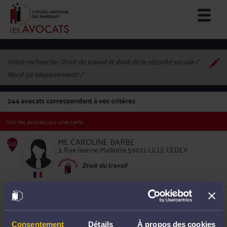
Votre recherche :
Droit du travail et droit de la sécurité sociale /
Nord 59 (département)
244
avocats correspondant à vos critères
Voir les avocats sur une carte
ME CAROLINE BARBE
3, Rue Jeanne Maillotte 59011 LILLE CEDEX
Droit du travail
241
ME LAURENCE PIPART-LENOIR
18, Avenue du Peuple Belge 59800 LILLE
Droit du travail
Consentement
Détails
À propos des cookies