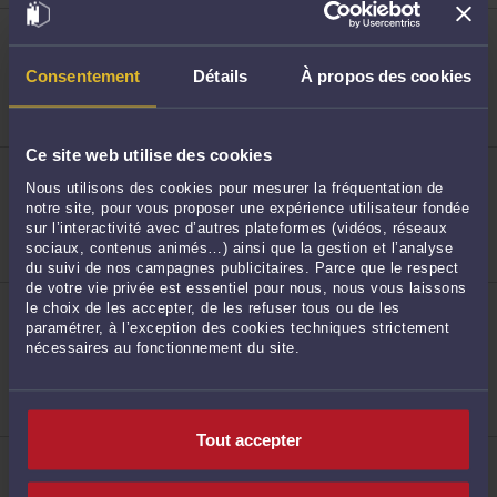
ME SANDRA VERMEESCH-BOCQUET
18 rue Saint Jacques 59000 LILLE
Accepte les consultations vidéo
Consentement
Détails
À propos des cookies
Droit du travail
168
Droit de la santé
Droit des sociétés
Ce site web utilise des cookies
ME ALEXANDRA BAPTISTA
274 ter Avenue de la Marne 59700 MARCQ EN
Nous utilisons des cookies pour mesurer la fréquentation de
BAROEUL
notre site, pour vous proposer une expérience utilisateur fondée
Droit du travail
sur l’interactivité avec d’autres plateformes (vidéos, réseaux
Droit immobilier
sociaux, contenus animés…) ainsi que la gestion et l’analyse
169
Procédure civile
du suivi de nos campagnes publicitaires. Parce que le respect
de votre vie privée est essentiel pour nous, nous vous laissons
ME JULIE AUBERTIN
le choix de les accepter, de les refuser tous ou de les
18 avenue du Peuple Belge 59800 LILLE
paramétrer, à l’exception des cookies techniques strictement
Accepte les consultations vidéo
nécessaires au fonctionnement du site.
Droit de la sécurité sociale et de la protection
sociale
Droit public
170
Droit des étrangers et de la nationalité
Tout accepter
ME VIRGINIE VAN CEUNEBROEKE
95, rue de Dunkerque 59280 ARMENTIERES