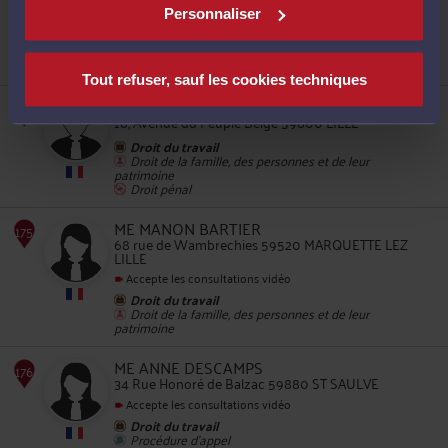
Accepte les consultations vidéo
Personnaliser
Droit du travail
Droit de la famille, des personnes et de leur
patrimoine
Droit du crédit et de la consommation
171
Tout refuser, sauf les cookies techniques
ME ADRIEN CAREL
18, Avenue du Peuple Belge 59800 LILLE
Droit du travail
Droit de la famille, des personnes et de leur
patrimoine
Droit pénal
ME MANON BARTIER
172
68 rue de Wambrechies 59520 MARQUETTE LEZ
LILLE
Accepte les consultations vidéo
Droit du travail
Droit de la famille, des personnes et de leur
patrimoine
ME ANNE DESCAMPS
34 Rue Honoré de Balzac 59880 ST SAULVE
Accepte les consultations vidéo
173
Droit du travail
Procédure d'appel