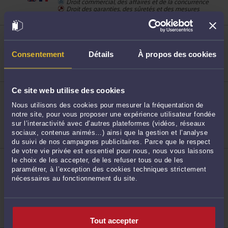
Droit commercial, des affaires et de la concurrence
Droit des garanties, des sûretés et des mesures
d'exécution
ME ALEX YOUSFI
38 Allée Vauban 59110 LA MADELEINE
148
Accepte les consultations vidéo
Consentement
Détails
À propos des cookies
Droit du travail
Droit commercial, des affaires et de la concurrence
ME MARIE GRANGE
Ce site web utilise des cookies
5, rue du Colibri 59650 VILLENEUVE D ASCQ
Nous utilisons des cookies pour mesurer la fréquentation de
Accepte les consultations vidéo
notre site, pour vous proposer une expérience utilisateur fondée
Droit du travail
sur l’interactivité avec d’autres plateformes (vidéos, réseaux
149
Droit de la famille, divorce, séparation
sociaux, contenus animés…) ainsi que la gestion et l’analyse
du suivi de nos campagnes publicitaires. Parce que le respect
de votre vie privée est essentiel pour nous, nous vous laissons
ME PAUL HENRY
le choix de les accepter, de les refuser tous ou de les
14, rue du Sec Arembault 59000 LILLE
paramétrer, à l’exception des cookies techniques strictement
nécessaires au fonctionnement du site.
Droit du travail
Droit de la sécurité sociale et de la protection
sociale
150
Tout accepter