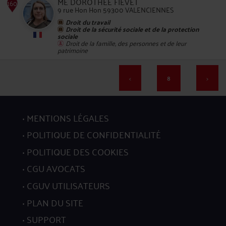
ME DOROTHEE FIEVET
9 rue Hon Hon 59300 VALENCIENNES
156
Droit du travail
Droit de la sécurité sociale et de la protection
sociale
Droit de la famille, des personnes et de leur
patrimoine
<
8
>
157
MENTIONS LÉGALES
POLITIQUE DE CONFIDENTIALITÉ
POLITIQUE DES COOKIES
CGU AVOCATS
158
CGUV UTILISATEURS
PLAN DU SITE
SUPPORT