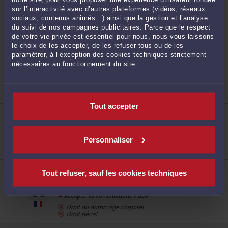
ME CÉLINE LEBOURG
5 rue l'Abbé Féret 76440 FORGES LES EAUX
sur l’interactivité avec d’autres plateformes (vidéos, réseaux
sociaux, contenus animés…) ainsi que la gestion et l’analyse
du suivi de nos campagnes publicitaires. Parce que le respect
de votre vie privée est essentiel pour nous, nous vous laissons
le choix de les accepter, de les refuser tous ou de les
ME SOUMIA DUBREIL-MEKKAOUI
paramétrer, à l’exception des cookies techniques strictement
294
16 rue de la Ferme 76770 HOUPPEVILLE
nécessaires au fonctionnement du site.
Accepte les consultations vidéo
Droit des étrangers et de la nationalité
Droit public
Tout accepter
ME ARNAUD LEBIGRE
216 route de Neufchâtel 76420 BIHOREL
295
Accepte les consultations vidéo
Personnaliser
ME VALÉRIE GIARD
Tout refuser, sauf les cookies techniques
131 BOULEVARD DE STRASBOURG 76600 LE
HAVRE
Accepte les consultations vidéo
Droit du dommage corporel
Droit pénal
296