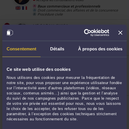
Baux commerciaux et professionnels
Droit commercial, des affaires et de la concurrence
Procédure civile
ME SARAH CHICA
8
45 Boulevard Bara 91120 PALAISEAU
Accepte les consultations vidéo
Droit immobilier
Droit du dommage corporel
Consentement
Détails
À propos des cookies
Droit commercial, des affaires et de la concurrence
ME MARJORIE BESSE
1 Place des Terrasses de l'Agora 91000 EVRY
COURCOURONNES
Ce site web utilise des cookies
Accepte les consultations vidéo
Nous utilisons des cookies pour mesurer la fréquentation de
Droit immobilier
9
notre site, pour vous proposer une expérience utilisateur fondée
Droit des sociétés
sur l’interactivité avec d’autres plateformes (vidéos, réseaux
Droit pénal
sociaux, contenus animés…) ainsi que la gestion et l’analyse
du suivi de nos campagnes publicitaires. Parce que le respect
ME JEAN-SÉBASTIEN TESLER
de votre vie privée est essentiel pour nous, nous vous laissons
16 Place Jacques Brel 91130 RIS-ORANGIS
le choix de les accepter, de les refuser tous ou de les
Accepte les consultations vidéo
paramétrer, à l’exception des cookies techniques strictement
Droit immobilier
nécessaires au fonctionnement du site.
Droit du travail