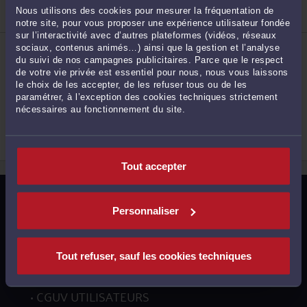
Droit du numérique et des communications
Nous utilisons des cookies pour mesurer la fréquentation de
Droit de la propriété intellectuelle
notre site, pour vous proposer une expérience utilisateur fondée
sur l’interactivité avec d’autres plateformes (vidéos, réseaux
2
ME BASTIEN MASSON
sociaux, contenus animés…) ainsi que la gestion et l’analyse
91 avenue Antoine de Saint Exupéry 76230 BOIS
du suivi de nos campagnes publicitaires. Parce que le respect
GUILLAUME
de votre vie privée est essentiel pour nous, nous vous laissons
Accepte les consultations vidéo
le choix de les accepter, de les refuser tous ou de les
Droit du numérique et des communications
paramétrer, à l’exception des cookies techniques strictement
nécessaires au fonctionnement du site.
Droit de la propriété intellectuelle
3
Droit commercial, des affaires et de la concurrence
Tout accepter
MENTIONS LÉGALES
Personnaliser
POLITIQUE DE CONFIDENTIALITÉ
POLITIQUE DES COOKIES
Tout refuser, sauf les cookies techniques
CGU AVOCATS
CGUV UTILISATEURS