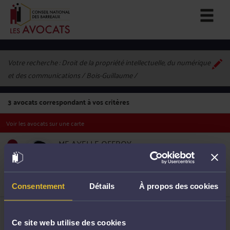
Votre recherche :
Droit de la propriété intellectuelle, du numérique
et des communications / Bois-Guillaume
3
avocats correspondant à vos critères
Voir les avocats sur une carte
ME AXELLE OFFROY
992 rue Augustin Fresnel 76230 BOIS GUILLAUME
Accepte les consultations vidéo
Droit de la propriété intellectuelle
1
Droit de la protection des données personnelles
Droit de l'informatique et des télécommunications
Consentement
Détails
À propos des cookies
ME PAUL-CLÉMENT MARTEL
992 rue Augustin Fresnel 76230 BOIS GUILLAUME
Ce site web utilise des cookies
Accepte les consultations vidéo