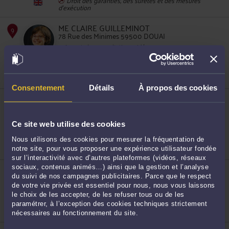
d'exécution
ME CLAIRE GUILLEMINOT
78 Rue des Minimes 59500 DOUAI
Accepte les consultations vidéo
7
Droit de la famille, des personnes et de leur
patrimoine
Droit de la sécurité sociale et de la protection sociale
Droit du travail
Consentement
Détails
À propos des cookies
ME MARIE CUISINIER
78 Rue des Minimes 59500 DOUAI
Accepte les consultations vidéo
8
Ce site web utilise des cookies
Droit de la famille, des personnes et de leur
patrimoine
Nous utilisons des cookies pour mesurer la fréquentation de
Droit du travail
Droit du dommage corporel
notre site, pour vous proposer une expérience utilisateur fondée
sur l’interactivité avec d’autres plateformes (vidéos, réseaux
sociaux, contenus animés…) ainsi que la gestion et l’analyse
ME MATTHIEU DELHALLE
du suivi de nos campagnes publicitaires. Parce que le respect
26 Rue Saint Albin 59500 DOUAI
de votre vie privée est essentiel pour nous, nous vous laissons
Droit de la famille, des personnes et de leur
le choix de les accepter, de les refuser tous ou de les
patrimoine
Droit du travail
paramétrer, à l’exception des cookies techniques strictement
9
Droit de la sécurité sociale et de la protection sociale
nécessaires au fonctionnement du site.