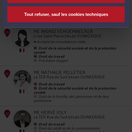
Accepte les consultations vidéo
Droit du travail
Droit de la famille, des personnes et de leur
patrimoine
Tout refuser, sauf les cookies techniques
Droit du crédit et de la consommation
ME INGRID SCHOEMAECKER
8
2 rue Saint Pierre 59140 DUNKERQUE
Accepte les consultations vidéo
Droit de la sécurité sociale et de la protection
sociale
Droit du travail
Procédure d'appel
ME NATHALIE PELLETIER
14 TER Rue du Sud 59140 DUNKERQUE
Droit du travail
9
Droit de la sécurité sociale et de la protection
sociale
Droit de la famille, des personnes et de leur
patrimoine
ME HERVÉ JOLY
14 TER Rue du Sud 59140 DUNKERQUE
Droit du travail
Droit du crédit et de la consommation
Droit de la famille, des personnes et de leur