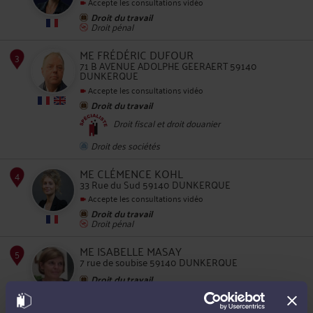
Accepte les consultations vidéo
Droit du travail
Droit pénal
2
ME FRÉDÉRIC DUFOUR
71 B AVENUE ADOLPHE GEERAERT 59140
DUNKERQUE
Accepte les consultations vidéo
Droit du travail
Droit fiscal et droit douanier
Droit des sociétés
3
ME CLÉMENCE KOHL
33 Rue du Sud 59140 DUNKERQUE
Accepte les consultations vidéo
Droit du travail
Droit pénal
ME ISABELLE MASAY
7 rue de soubise 59140 DUNKERQUE
Droit du travail
Droit de la famille, des personnes et de leur
4
patrimoine
Droit pénal