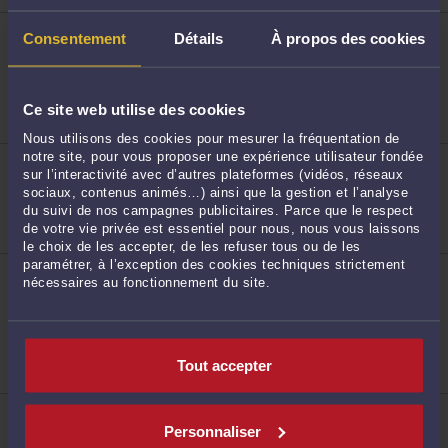
ME LAURIANE TIMMERMAN
Consentement
Détails
À propos des cookies
2 Rue du Sud 59140 DUNKERQUE
Droit du travail
Droit de la famille, des personnes et de leur
patrimoine
Ce site web utilise des cookies
5
Droit pénal
Nous utilisons des cookies pour mesurer la fréquentation de
notre site, pour vous proposer une expérience utilisateur fondée
ME GUILLAUME GUILLUY
sur l’interactivité avec d’autres plateformes (vidéos, réseaux
2 Rue du Sud 59140 DUNKERQUE
sociaux, contenus animés…) ainsi que la gestion et l’analyse
Droit du travail
du suivi de nos campagnes publicitaires. Parce que le respect
Droit pénal
Droit immobilier
de votre vie privée est essentiel pour nous, nous vous laissons
le choix de les accepter, de les refuser tous ou de les
6
paramétrer, à l’exception des cookies techniques strictement
ME ADRIEN THILLIEZ
nécessaires au fonctionnement du site.
5 BIS rue Albert 1er 59378 DUNKERQUE CEDEX 1
Accepte les consultations vidéo
Droit du travail
Droit commercial, des affaires et de la concurrence
Droit des garanties, des sûretés et des mesures
Tout accepter
d'exécution
ME FAÏZA ELMOKRETAR
26 RUE DU SUD 59140 DUNKERQUE
7
Personnaliser