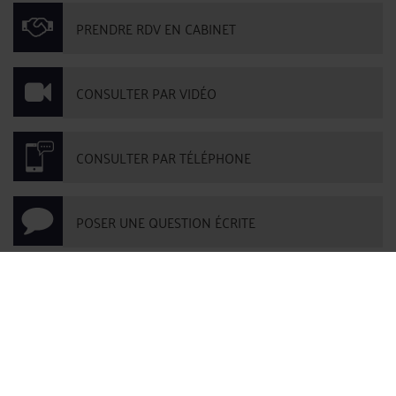
PRENDRE RDV EN CABINET
CONSULTER PAR VIDÉO
CONSULTER PAR TÉLÉPHONE
POSER UNE QUESTION ÉCRITE
Derniers commentaires
Dominique KARPISEK-BETTAN :
« MCC, Merci à vous. Si cela a pu être utile.
VBDC »