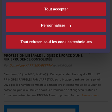
Tout accepter
Personnaliser
Tout refuser, sauf les cookies techniques
L’ARTICLE L. 221-3 DU CODE DE LA CONSOMMATION: CONTRATS
B2B ET PROTECTION DE L’ARTISAN, DU COMMERÇANT, DE LA
PROFESSION LIBÉRALE | LIGNES DE FORCE D’UNE
JURISPRUDENCE CONSOLIDÉE
Par
Dominique KARPISEK-BETTAN
le 11/06/2026
Cass. com., 10 juin 2026, 24-22.673 | De Lage Landen Leasing aka DLL I. LES
PRINCIPES RAPPELÉS PAR L’ARRÊT DU 10 JUIN 2026 L’arrêt rendu le 10 juin
2026 par la chambre commerciale, financière et économique de la Cour de
cassation, publié au Bulletin sous la présidence de M. Vigneau, statue en
formation restreinte hors RNSM/NA sur un pourvoi formé ...
Lire la suite >