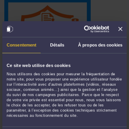
Consentement
Détails
À propos des cookies
#FAQ | #CONSEILS | CLIENTS B2B | L. 221-3 CODE DE LA
CONSOMMATION | DROIT DE LA CONSOMMATION APPLIQUÉ
Ce site web utilise des cookies
“SOUS CONDITIONS” AUX CONTRATS B2B (LIBÉRAUX, ARTISANS,
COMMERÇANTS) | LIMITES | ENJEUX & STRATÉGIES
Nous utilisons des cookies pour mesurer la fréquentation de
Par
Dominique KARPISEK-BETTAN
le 11/06/2026
notre site, pour vous proposer une expérience utilisateur fondée
sur l’interactivité avec d’autres plateformes (vidéos, réseaux
Cass. com., 10 juin 2026, 24-22.673 | De Lage Landen Leasing aka DLL
sociaux, contenus animés…) ainsi que la gestion et l’analyse
Cass.civ.1ere, 28 mai 2026, 25-14.507 | Cass.crim. 6 janvier 2026, 24-81.212 |
du suivi de nos campagnes publicitaires. Parce que le respect
Cass.com, 30 avril 2025, 24-10.316 | CA Poitiers 19 mai 2026, 25/01987 | CA Reims
de votre vie privée est essentiel pour nous, nous vous laissons
le choix de les accepter, de les refuser tous ou de les
24 mars 2026 25/00204 | CA Paris 4 novembre 2025 23/03705 | CA Aix-en-
paramétrer, à l’exception des cookies techniques strictement
Provence, 20 février 2025, 21/03997 AVERTISSEMENT LIMINAIRE: ...
Lire la suite >
nécessaires au fonctionnement du site.