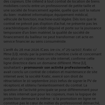
des copieurs. Elle s’étend à tout contrat de location de biens
mobiliers conclu entre un professionnel de petite taille et
une société de financement agréée, quelle que soit la nature
du bien : matériel informatique, équipement médical,
véhicule de fonction, machine-outil légère. Dès lors que le
contrat ne prévoit pas d’option d’achat, ne présente pas les
caractéristiques d’un crédit déguisé et porte sur la jouissance
temporaire d’un bien matériel, la qualité de société de
financement du bailleur ne peut transformer cet acte en
service financier au sens consumériste.
L’arrêt du 28 mai 2026 (Cass. 1re civ., n° 25-14.507, Kratic c/
Mme [U]), rendu par la première chambre civile et concernant
non plus un copieur mais un site internet, confirme cette
ligne directrice dans un domaine différent. Mme [U],
souhaitant
« promouvoir son activité professionnelle »
,
avait conclu un contrat de création et maintenance de site
internet avec la société Kratic, exercé son droit de
rétractation le 10 septembre 2021 (refus de signer le PV de
réception), et obtenu l’anéantissement du contrat. La
question de l’activité principale se pose différemment pour
les sites internet que pour les copieurs, mais la logique de
protection demeure la même : si la promotion en ligne ne
constitue pas le cœur de métier du professionnel démarché,