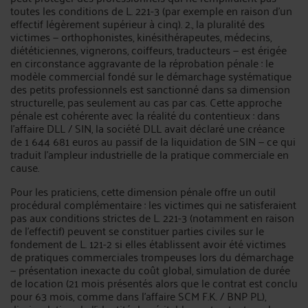
toutes les conditions de L. 221-3 (par exemple en raison d’un
effectif légèrement supérieur à cinq). 2., la pluralité des
victimes — orthophonistes, kinésithérapeutes, médecins,
diététiciennes, vignerons, coiffeurs, traducteurs — est érigée
en circonstance aggravante de la réprobation pénale : le
modèle commercial fondé sur le démarchage systématique
des petits professionnels est sanctionné dans sa dimension
structurelle, pas seulement au cas par cas. Cette approche
pénale est cohérente avec la réalité du contentieux : dans
l’affaire DLL / SIN, la société DLL avait déclaré une créance
de 1 644 681 euros au passif de la liquidation de SIN — ce qui
traduit l’ampleur industrielle de la pratique commerciale en
cause.
Pour les praticiens, cette dimension pénale offre un outil
procédural complémentaire : les victimes qui ne satisferaient
pas aux conditions strictes de L. 221-3 (notamment en raison
de l’effectif) peuvent se constituer parties civiles sur le
fondement de L. 121-2 si elles établissent avoir été victimes
de pratiques commerciales trompeuses lors du démarchage
— présentation inexacte du coût global, simulation de durée
de location (21 mois présentés alors que le contrat est conclu
pour 63 mois, comme dans l’affaire SCM F.K. / BNP PL),