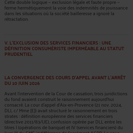
Cette double logique — exclusion légale et faute propre —
ferme hermétiquement la voie des indemnités de jouissance
dans les situations où la société bailleresse a ignoré la
rétractation.
V. L’EXCLUSION DES SERVICES FINANCIERS : UNE
DÉFINITION CONSUMÉRISTE IMPERMÉABLE AU STATUT
PRUDENTIEL
LA CONVERGENCE DES COURS D’APPEL AVANT L’ARRÊT
DU 10 JUIN 2026
Avant l’intervention de la Cour de cassation, trois juridictions
du fond avaient construit le raisonnement aujourd’hui
consacré. La cour d’appel d’Aix-en-Provence (21 nov. 2024,
DLL c/ Mme [E]) avait structuré le raisonnement en trois
strates : définition européenne des services financiers
(directive 2011/83/UE), confusion opérée par DLL entre les
titres I (opérations de banque) et IV (services financiers) du
livre III du CMF, indifférence de l’agrément ACPR. La cour