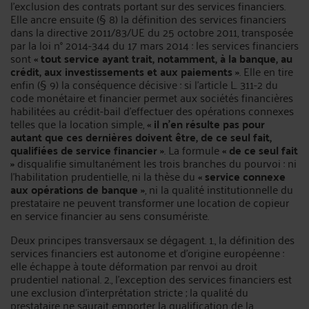
l’exclusion des contrats portant sur des services financiers.
Elle ancre ensuite (§ 8) la définition des services financiers
dans la directive 2011/83/UE du 25 octobre 2011, transposée
par la loi n° 2014-344 du 17 mars 2014 : les services financiers
sont
« tout service ayant trait, notamment, à la banque, au
crédit, aux investissements et aux paiements »
. Elle en tire
enfin (§ 9) la conséquence décisive : si l’article L. 311-2 du
code monétaire et financier permet aux sociétés financières
habilitées au crédit-bail d’effectuer des opérations connexes
telles que la location simple,
« il n’en résulte pas pour
autant que ces dernières doivent être, de ce seul fait,
qualifiées de service financier »
. La formule
« de ce seul fait
»
disqualifie simultanément les trois branches du pourvoi : ni
l’habilitation prudentielle, ni la thèse du
« service connexe
aux opérations de banque »
, ni la qualité institutionnelle du
prestataire ne peuvent transformer une location de copieur
en service financier au sens consumériste.
Deux principes transversaux se dégagent. 1., la définition des
services financiers est autonome et d’origine européenne :
elle échappe à toute déformation par renvoi au droit
prudentiel national. 2., l’exception des services financiers est
une exclusion d’interprétation stricte ; la qualité du
prestataire ne saurait emporter la qualification de la