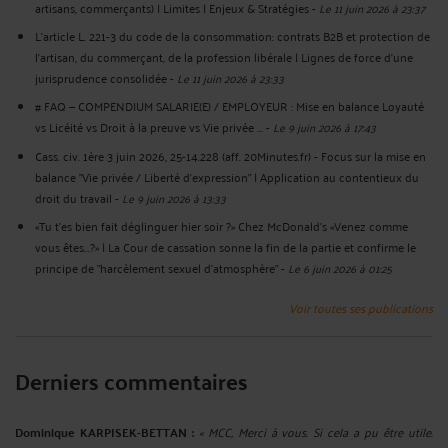
artisans, commerçants) | Limites | Enjeux & Stratégies
-
Le 11 juin 2026 à 23:37
L’article L. 221-3 du code de la consommation: contrats B2B et protection de
l’artisan, du commerçant, de la profession libérale | Lignes de force d’une
jurisprudence consolidée
-
Le 11 juin 2026 à 23:33
# FAQ — COMPENDIUM SALARIE(E) / EMPLOYEUR : Mise en balance Loyauté
vs Licéité vs Droit à la preuve vs Vie privée ...
-
Le 9 juin 2026 à 17:43
Cass. civ. 1ère 3 juin 2026, 25-14.228 (aff. 20Minutes.fr) - Focus sur la mise en
balance "Vie privée / Liberté d'expression" | Application au contentieux du
droit du travail
-
Le 9 juin 2026 à 13:33
«Tu t'es bien fait déglinguer hier soir ?» Chez McDonald's «Venez comme
vous êtes...?» | La Cour de cassation sonne la fin de la partie et confirme le
principe de "harcèlement sexuel d'atmosphère"
-
Le 6 juin 2026 à 01:25
Voir toutes ses publications
Derniers commentaires
Dominique KARPISEK-BETTAN :
« MCC, Merci à vous. Si cela a pu être utile.