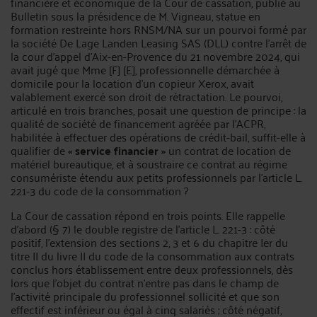
financière et économique de la Cour de cassation, publié au
Bulletin sous la présidence de M. Vigneau, statue en
formation restreinte hors RNSM/NA sur un pourvoi formé par
la société De Lage Landen Leasing SAS (DLL) contre l’arrêt de
la cour d’appel d’Aix-en-Provence du 21 novembre 2024, qui
avait jugé que Mme [F] [E], professionnelle démarchée à
domicile pour la location d’un copieur Xerox, avait
valablement exercé son droit de rétractation. Le pourvoi,
articulé en trois branches, posait une question de principe : la
qualité de société de financement agréée par l’ACPR,
habilitée à effectuer des opérations de crédit-bail, suffit-elle à
qualifier de
« service financier »
un contrat de location de
matériel bureautique, et à soustraire ce contrat au régime
consumériste étendu aux petits professionnels par l’article L.
221-3 du code de la consommation ?
La Cour de cassation répond en trois points. Elle rappelle
d’abord (§ 7) le double registre de l’article L. 221-3 : côté
positif, l’extension des sections 2, 3 et 6 du chapitre Ier du
titre II du livre II du code de la consommation aux contrats
conclus hors établissement entre deux professionnels, dès
lors que l’objet du contrat n’entre pas dans le champ de
l’activité principale du professionnel sollicité et que son
effectif est inférieur ou égal à cinq salariés ; côté négatif,