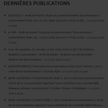
DERNIÈRES PUBLICATIONS
#CONSEILS — Arrêt de travail | Rupture conventionnelle | Discrimination |
Licenciement (Cass. soc., 17 juin 2026, pourvoi n° H 25-12.181)
-
Le 19 juin 2026
à 01:46
# FAQ — Arrêt de travail | Rupture conventionnelle | Discrimination |
Licenciement (Cass. soc., 17 juin 2026, pourvoi n° H 25-12.181)
-
Le 19 juin 2026
à 01:42
Cour de cassation, ch. sociale, 17 juin 2026 (n°25-12.181 F-B, Publié au
Bulletin) Licenciement — Arrêt de travail — Rupture conventionnelle -
Absence de discrimination
-
Le 17 juin 2026 à 20:10
#JURISPRUDENCE | Panorama de jurisprudence 2025-2026 | Article L. 221-3
code de la consommation | Contrats B2B
-
Le 11 juin 2026 à 23:49
#FAQ | #CONSEILS | FOURNISSEURS B2B | L. 221-3 Code de la Consommation
| Droit de la consommation appliqué “sous conditions” aux contrats B2B
(libéraux, artisans, commerçants) | Limites | Enjeux & Stratégies
-
Le 11 juin
2026 à 23:44
#FAQ | #CONSEILS | CLIENTS B2B | L. 221-3 Code de la Consommation | Droit
de la consommation appliqué “sous conditions” aux contrats B2B (libéraux,