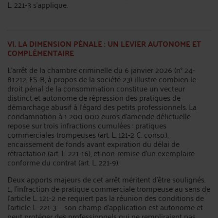
L. 221-3 s’applique.
VI. LA DIMENSION PÉNALE : UN LEVIER AUTONOME ET
COMPLÉMENTAIRE
L’arrêt de la chambre criminelle du 6 janvier 2026 (n° 24-
81.212, FS-B, à propos de la société 23) illustre combien le
droit pénal de la consommation constitue un vecteur
distinct et autonome de répression des pratiques de
démarchage abusif à l’égard des petits professionnels. La
condamnation à 1 200 000 euros d’amende délictuelle
repose sur trois infractions cumulées : pratiques
commerciales trompeuses (art. L. 121-2 C. conso.),
encaissement de fonds avant expiration du délai de
rétractation (art. L. 221-16), et non-remise d’un exemplaire
conforme du contrat (art. L. 221-9).
Deux apports majeurs de cet arrêt méritent d’être soulignés.
1., l’infraction de pratique commerciale trompeuse au sens de
l’article L. 121-2 ne requiert pas la réunion des conditions de
l’article L. 221-3 — son champ d’application est autonome et
peut protéger des professionnels qui ne rempliraient pas