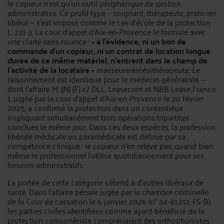
le copieur n’est qu’un outil périphérique de gestion
administrative. Ce profil type — soignant, thérapeute, praticien
libéral — s’est imposé comme le cas d’école de la protection
L. 221-3. La cour d’appel d’Aix-en-Provence le formule avec
une clarté sans nuance :
« à l’évidence, ni un bon de
commande d’un copieur, ni un contrat de location longue
durée de ce même matériel, n’entrent dans le champ de
l’activité de la locataire »
masseure-kinésithérapeute. Le
raisonnement est identique pour le médecin généraliste —
dont l’affaire M. [N] [F] c/ DLL, Leasecom et NBB Lease France
1, jugée par la cour d’appel d’Aix-en-Provence le 20 février
2025, a confirmé la protection dans un contentieux
impliquant simultanément trois opérations tripartites
conclues le même jour. Dans ces deux espèces, la profession
libérale médicale ou paramédicale est définie par sa
compétence clinique : le copieur n’en relève pas, quand bien
même le professionnel l’utilise quotidiennement pour ses
besoins administratifs.
La portée de cette catégorie s’étend à d’autres libéraux de
santé. Dans l’affaire pénale jugée par la chambre criminelle
de la Cour de cassation le 6 janvier 2026 (n° 24-81.212, FS-B),
les parties civiles identifiées comme ayant bénéficié de la
protection consumériste comprenaient des orthophonistes,