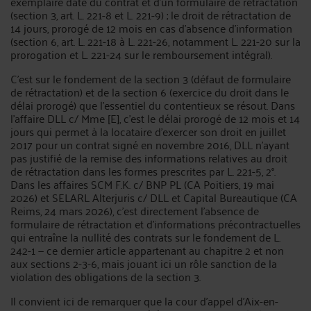
exemplaire daté du contrat et d’un formulaire de rétractation
(section 3, art. L. 221-8 et L. 221-9) ; le droit de rétractation de
14 jours, prorogé de 12 mois en cas d’absence d’information
(section 6, art. L. 221-18 à L. 221-26, notamment L. 221-20 sur la
prorogation et L. 221-24 sur le remboursement intégral).
C’est sur le fondement de la section 3 (défaut de formulaire
de rétractation) et de la section 6 (exercice du droit dans le
délai prorogé) que l’essentiel du contentieux se résout. Dans
l’affaire DLL c/ Mme [E], c’est le délai prorogé de 12 mois et 14
jours qui permet à la locataire d’exercer son droit en juillet
2017 pour un contrat signé en novembre 2016, DLL n’ayant
pas justifié de la remise des informations relatives au droit
de rétractation dans les formes prescrites par L. 221-5, 2°.
Dans les affaires SCM F.K. c/ BNP PL (CA Poitiers, 19 mai
2026) et SELARL Alterjuris c/ DLL et Capital Bureautique (CA
Reims, 24 mars 2026), c’est directement l’absence de
formulaire de rétractation et d’informations précontractuelles
qui entraîne la nullité des contrats sur le fondement de L.
242-1 — ce dernier article appartenant au chapitre 2 et non
aux sections 2-3-6, mais jouant ici un rôle sanction de la
violation des obligations de la section 3.
Il convient ici de remarquer que la cour d’appel d’Aix-en-