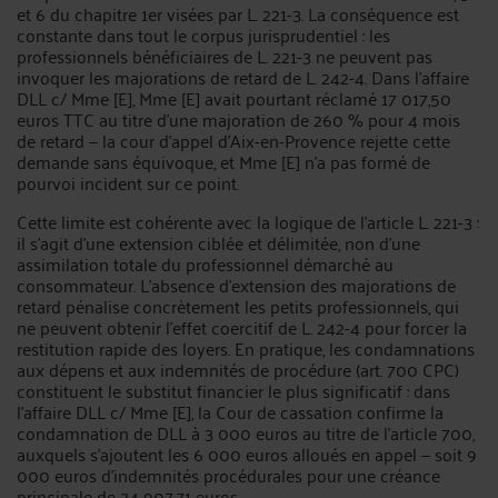
et 6 du chapitre 1er visées par L. 221-3. La conséquence est
constante dans tout le corpus jurisprudentiel : les
professionnels bénéficiaires de L. 221-3 ne peuvent pas
invoquer les majorations de retard de L. 242-4. Dans l’affaire
DLL c/ Mme [E], Mme [E] avait pourtant réclamé 17 017,50
euros TTC au titre d’une majoration de 260 % pour 4 mois
de retard — la cour d’appel d’Aix-en-Provence rejette cette
demande sans équivoque, et Mme [E] n’a pas formé de
pourvoi incident sur ce point.
Cette limite est cohérente avec la logique de l’article L. 221-3 :
il s’agit d’une extension ciblée et délimitée, non d’une
assimilation totale du professionnel démarché au
consommateur. L’absence d’extension des majorations de
retard pénalise concrètement les petits professionnels, qui
ne peuvent obtenir l’effet coercitif de L. 242-4 pour forcer la
restitution rapide des loyers. En pratique, les condamnations
aux dépens et aux indemnités de procédure (art. 700 CPC)
constituent le substitut financier le plus significatif : dans
l’affaire DLL c/ Mme [E], la Cour de cassation confirme la
condamnation de DLL à 3 000 euros au titre de l’article 700,
auxquels s’ajoutent les 6 000 euros alloués en appel — soit 9
000 euros d’indemnités procédurales pour une créance
principale de 34 907,71 euros.