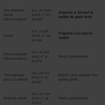
Harcèlement
Soc. 10 mars
Emporte à lui seul la
moral
2009, n° 07-
nullité de plein droit
(dénonciation)
44.092
Soc. 8 juill.
Emporte à lui seul la
Grève
2009, n° 08-
nullité
40.139
Soc. 10 oct.
Discrimination
2012, n° 11-
Motif contaminant
(dénonciation)
24.379
Soc. 29 oct.
Témoignage
Nullité, sans examen des
2013, n° 12-
pour un salarié
autres griefs
22.447
Soc. 25 nov.
Droit de retrait
2015, n° 14-
Motif contaminant
21.272