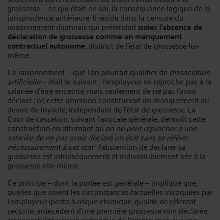
grossesse — ce qui était, en soi, la conséquence logique de la
jurisprudence antérieure. Il réside dans la censure du
raisonnement dijonnais qui prétendait
isoler l'absence de
déclaration de grossesse comme un manquement
contractuel autonome
, distinct de l'état de grossesse lui-
même.
Ce raisonnement — que l'on pourrait qualifier de
dissociation
artificielle
— était le suivant : l'employeur ne reproche pas à la
salariée d'être enceinte, mais seulement de ne pas l'avoir
déclaré ; or, cette omission constituerait un manquement au
devoir de loyauté, indépendant de l'état de grossesse. La
Cour de cassation, suivant l'avocate générale, démolit cette
construction en affirmant qu'
on ne peut reprocher à une
salariée de ne pas avoir déclaré un état sans se référer
nécessairement à cet état
: l'abstention de déclarer sa
grossesse est intrinsèquement et indissolublement liée à la
grossesse elle-même.
Ce principe — dont la portée est générale — implique que,
quelles que soient les circonstances factuelles invoquées par
l'employeur (poste à risque chimique, qualité de référent
sécurité, antécédent d'une première grossesse non déclarée,
responsabilité pénale prétendue de l'employeur), aucune