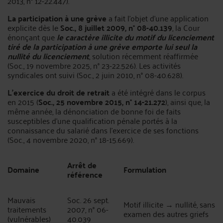
2013, n° 12-22.447).
La participation à une grève
a fait l'objet d'une application
explicite dès le
Soc., 8 juillet 2009, n° 08-40.139
, la Cour
énonçant que
le caractère illicite du motif du licenciement
tiré de la participation à une grève emporte lui seul la
nullité du licenciement
, solution récemment réaffirmée
(Soc., 19 novembre 2025, n° 23-22.526). Les activités
syndicales ont suivi (Soc., 2 juin 2010, n° 08-40.628).
L'exercice du droit de retrait
a été intégré dans le corpus
en 2015 (
Soc., 25 novembre 2015, n° 14-21.272
), ainsi que, la
même année, la dénonciation de bonne foi de faits
susceptibles d'une qualification pénale portés à la
connaissance du salarié dans l'exercice de ses fonctions
(Soc., 4 novembre 2020, n° 18-15.669).
Arrêt de
Domaine
Formulation
référence
Mauvais
Soc. 26 sept.
Motif illicite → nullité, sans
traitements
2007, n° 06-
examen des autres griefs
(vulnérables)
40.039