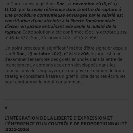
La Cour a ainsi jugé dans
Soc., 21 novembre 2018, n° 17-
11.122
que
la seule référence dans la lettre de rupture à
une procédure contentieuse envisagée par le salarié est
constitutive d'une atteinte à la liberté fondamentale
d'ester en justice entraînant elle seule la nullité de la
rupture
. Cette solution a été confirmée (Soc., 9 octobre 2019,
n° 18-14.677 ; Soc., 20 janvier 2021, n° 19-21.196).
Un point procédural significatif mérite d'être signalé : depuis
l'arrêt
Soc., 23 octobre 2023, n° 22-22.206
, le juge est tenu
d'examiner l'ensemble des griefs énoncés dans la lettre de
licenciement, y compris ceux non développés dans les
conclusions de l'employeur, ce qui prive ce dernier de toute
stratégie consistant à taire un grief illicite dans ses écritures
pour contourner le motif contaminant.
V.
L'INTÉGRATION DE LA LIBERTÉ D'EXPRESSION ET
L'ÉMERGENCE D'UN CONTRÔLE DE PROPORTIONNALITÉ
(2022-2026)