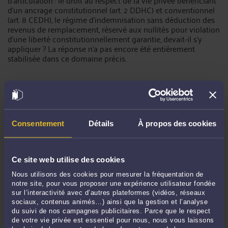
d'un ancrage constitutionnel (art. 2 DDHC) et conventionnel
(art. 8 CEDH), le régime d'indemnisation sans déduction des
revenus de remplacement, réservé aux nullités pour violation
d'une liberté constitutionnellement garantie, devait-il s'y
appliquer ? La réponse n'a pas encore été entièrement
stabilisée dans ce domaine précis.
VII.
L'ARRÊT SYNTHECOB DU 3 JUIN 2026 : LE SAUT VERS LA
Consentement
Détails
À propos des cookies
GROSSESSE
L'affaire Synthecob soulevait une question que le rapport
complémentaire de la conseillère Hélène Filliol qualifiait
Ce site web utilise des cookies
expressément d'inédite :
le grief tiré de l'état de grossesse
visé dans la lettre de rupture constitue-t-il un motif
Nous utilisons des cookies pour mesurer la fréquentation de
contaminant ?
— précisant qu'elle n'avait pas identifié d'arrêt
notre site, pour vous proposer une expérience utilisateur fondée
sur l’interactivité avec d’autres plateformes (vidéos, réseaux
ayant appliqué cette théorie à un licenciement fondé sur un
sociaux, contenus animés…) ainsi que la gestion et l’analyse
grief tiré de l'état de grossesse.
du suivi de nos campagnes publicitaires. Parce que le respect
de votre vie privée est essentiel pour nous, nous vous laissons
Les faits présentaient une configuration particulièrement