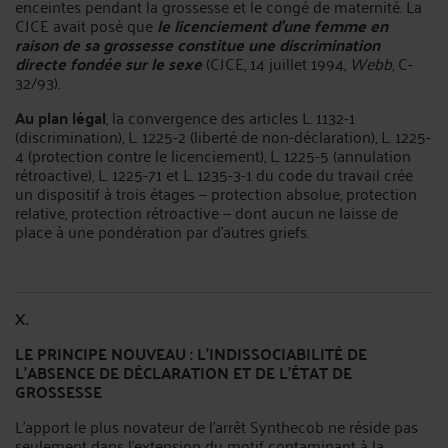
enceintes pendant la grossesse et le congé de maternité. La
CJCE avait posé que
le licenciement d'une femme en
raison de sa grossesse constitue une discrimination
directe fondée sur le sexe
(CJCE, 14 juillet 1994,
Webb
, C-
32/93).
Au plan légal
, la convergence des articles L. 1132-1
(discrimination), L. 1225-2 (liberté de non-déclaration), L. 1225-
4 (protection contre le licenciement), L. 1225-5 (annulation
rétroactive), L. 1225-71 et L. 1235-3-1 du code du travail crée
un dispositif à trois étages — protection absolue, protection
relative, protection rétroactive — dont aucun ne laisse de
place à une pondération par d'autres griefs.
X.
LE PRINCIPE NOUVEAU : L'INDISSOCIABILITÉ DE
L'ABSENCE DE DÉCLARATION ET DE L'ÉTAT DE
GROSSESSE
L'apport le plus novateur de l'arrêt Synthecob ne réside pas
seulement dans l'extension du motif contaminant à la