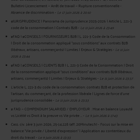
Bulletin) Licenciement — Arrêt de travail — Rupture conventionnelle -
Absence de discrimination
-
Le 17 juin 2026 à 20:10
#JURISPRUDENCE | Panorama de jurisprudence 2025-2026 | Article L. 221-3
code de la consommation | Contrats B2B
-
Le 11 juin 2026 à 23:49
#FAQ | #CONSEILS | FOURNISSEURS B2B | L. 221-3 Code de la Consommation
| Droit de la consommation appliqué “sous conditions” aux contrats B2B
(libéraux, artisans, commerçants) | Limites | Enjeux & Stratégies
-
Le 11 juin
2026 à 23:44
#FAQ | #CONSEILS | CLIENTS B2B | L. 221-3 Code de la Consommation | Droit
de la consommation appliqué “sous conditions” aux contrats B2B (libéraux,
artisans, commerçants) | Limites | Enjeux & Stratégies
-
Le 11 juin 2026 à 23:37
L’article L. 221-3 du code de la consommation: contrats B2B et protection de
l’artisan, du commerçant, de la profession libérale | Lignes de force d’une
jurisprudence consolidée
-
Le 11 juin 2026 à 23:33
# FAQ — COMPENDIUM SALARIE(E) / EMPLOYEUR : Mise en balance Loyauté
vs Licéité vs Droit à la preuve vs Vie privée ...
-
Le 9 juin 2026 à 17:43
Cass. civ. 1ère 3 juin 2026, 25-14.228 (aff. 20Minutes.fr) - Focus sur la mise en
balance "Vie privée / Liberté d'expression" | Application au contentieux du
droit du travail
-
Le 9 juin 2026 à 13:33