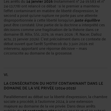
Les arrêts du
14 janvier 2026
(notamment n° 24-19.583 et n°
24-13.778) ont relancé ce débat : si le premier a maintenu
l'effet contaminant en matière de liberté d'expression, le
second a posé qu'une rupture ne porte pas une atteinte
disproportionnée à cette liberté lorsqu'un
juste équilibre
peut être constaté. Une partie de la doctrine a interprété ces
décisions comme une fragilisation de la théorie dans ce
domaine (B. Allix, SSL 2176, 16 mars 2026 ; R. Nacer, Dalloz
actu, 21 janvier 2026). C'est précisément dans ce contexte de
débat ouvert que l'arrêt Synthecob du 3 juin 2026 est
intervenu, apportant une réponse décisive — mais
circonscrite au domaine de la grossesse.
VI.
LA CONSÉCRATION DU MOTIF CONTAMINANT DANS LE
DOMAINE DE LA VIE PRIVÉE (2024-2025)
Parallèlement au débat sur la liberté d'expression, la chambre
sociale a procédé, à l'automne 2024, à une extension
majeure au domaine de la vie privée. Dans deux arrêts
publiés du
25 septembre 2024
(n° 22-20.672 et n° 23-11.860),