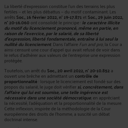
La liberté d'expression constitue l'un des terrains les plus
fertiles — et les plus débattus — du motif contaminant. Les
arrêts
Soc., 16 février 2022, n° 19-17.871
et
Soc., 29 juin 2022,
n° 20-16.060
ont consolidé le principe :
le caractère illicite
du motif du licenciement prononcé, même en partie, en
raison de l'exercice, par le salarié, de sa liberté
d'expression, liberté fondamentale, entraîne à lui seul la
nullité du licenciement
. Dans l'affaire
Fun and pro
, la Cour a
ainsi censuré une cour d'appel qui avait refusé de voir dans
le refus d'adhérer aux valeurs de l'entreprise une expression
protégée.
Toutefois, un arrêt du
Soc., 20 avril 2022, n° 20-10.852
a
ouvert une brèche en admettant un
contrôle de
proportionnalité
: lorsque le licenciement est fondé sur des
propos du salarié, le juge doit vérifier
si, concrètement, dans
l'affaire qui lui est soumise, une telle ingérence est
nécessaire dans une société démocratique
, en appréciant
la nécessité, l'adéquation et la proportionnalité de la mesure.
Cette inflexion, inspirée de la méthodologie de la Cour
européenne des droits de l'homme, a suscité un débat
doctrinal intense.