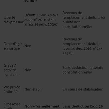
admis ?
Revenus de
Débattu (Soc. 20 avr.
Liberté
remplacement déduits (si
2022, n° 20-10.852 ;
d'expression
nullité non
arrêts 14 janv. 2026)
constitutionnelle)
Revenus de
Droit d'agir
remplacement déduits
Non
en justice
(Soc. 14 déc. 2016, n° 14-
21.325)
Grève /
Sans déduction (atteinte
activité
Non
constitutionnelle)
syndicale
Vie privée
Non établi
En cours de stabilisation
(intimité)
Grossesse
Non — formellement
Sans déduction
(Soc. 29
(arrêt