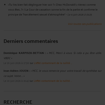
«Tu t'es bien fait déglinguer hier soir ?» Chez McDonald's «Venez comme
vous êtes...?» | La Cour de cassation sonne la fin de la partie et confirme le
principe de "harcèlement sexuel d'atmosphère"
-
Le 6 juin 2026 à 01:25
Voir toutes ses publications
Derniers commentaires
Dominique KARPISEK-BETTAN :
« MCC, Merci à vous. Si cela a pu être utile.
VBDC »
Le 10 juin 2026 à 17:30
sur
L'effet contaminant de la nullité ...
Jean-Adrien JOUEN :
« MCC, Je vous remercie pour votre travail de synthèse sur
ce sujet. Votre ... »
Le 10 juin 2026 à 16:42
sur
L'effet contaminant de la nullité ...
RECHERCHE