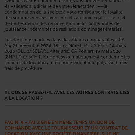
selon les cas). En premier ressort, vous pouvez demander : ---
-la validation judiciaire de votre rétractation ; ----la
condamnation de la société à vous rembourser la totalité
des sommes versées avec intérêts au taux légal ; ----le rejet
de toutes demandes reconventionnelles (indemnités de
jouissance, indemnités de résiliation, dommages-intérêts).
Les décisions rendues dans des affaires comparables — CA
Aix, 21 novembre 2024 (DLL c/ Mme L. P.), CA Paris, 24 mars
2026 (DLL c/ SELARL Alterjuris), CA Poitiers, 19 mai 2026
(BNP LG c/ SCM F. K.) — ont systématiquement condamné les
sociétés de location au remboursement intégral, assorti des
frais de procédure.
III. QUE SE PASSE-T-IL AVEC LES AUTRES CONTRATS LIÉS
À LA LOCATION ?
FAQ N° 9 — J’AI SIGNÉ EN MÊME TEMPS UN BON DE
COMMANDE AVEC LE FOURNISSEUR ET UN CONTRAT DE
LOCATION AVEC UNE SOCIÉTÉ FINANCIÈRE. SI JE ME