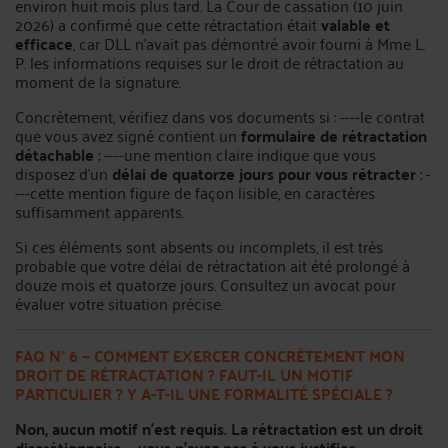
environ huit mois plus tard. La Cour de cassation (10 juin
2026) a confirmé que cette rétractation était
valable et
efficace
, car DLL n’avait pas démontré avoir fourni à Mme L.
P. les informations requises sur le droit de rétractation au
moment de la signature.
Concrètement, vérifiez dans vos documents si : ----le contrat
que vous avez signé contient un
formulaire de rétractation
détachable
; ----une mention claire indique que vous
disposez d’un
délai de quatorze jours pour vous rétracter
; -
---cette mention figure de façon lisible, en caractères
suffisamment apparents.
Si ces éléments sont absents ou incomplets, il est très
probable que votre délai de rétractation ait été prolongé à
douze mois et quatorze jours. Consultez un avocat pour
évaluer votre situation précise.
FAQ N° 6 — COMMENT EXERCER CONCRÈTEMENT MON
DROIT DE RÉTRACTATION ? FAUT-IL UN MOTIF
PARTICULIER ? Y A-T-IL UNE FORMALITÉ SPÉCIALE ?
Non, aucun motif n’est requis. La rétractation est un droit
discrétionnaire — vous n’avez pas à vous justifier.