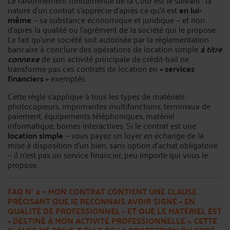
Le raisonnement fondamental de la Cour est le suivant : la
nature d’un contrat s’apprécie d’après ce qu’il est
en lui-
même
— sa substance économique et juridique — et non
d’après la qualité ou l’agrément de la société qui le propose.
Le fait qu’une société soit autorisée par la réglementation
bancaire à conclure des opérations de location simple
à titre
connexe
de son activité principale de crédit-bail ne
transforme pas ces contrats de location en
« services
financiers »
exemptés.
Cette règle s’applique à tous les types de matériels :
photocopieurs, imprimantes multifonctions, terminaux de
paiement, équipements téléphoniques, matériel
informatique, bornes interactives. Si le contrat est une
location simple
— vous payez un loyer en échange de la
mise à disposition d’un bien, sans option d’achat obligatoire
— il n’est pas un service financier, peu importe qui vous le
propose.
FAQ N° 4 — MON CONTRAT CONTIENT UNE CLAUSE
PRÉCISANT QUE JE RECONNAIS AVOIR SIGNÉ
« EN
QUALITÉ DE PROFESSIONNEL »
ET QUE LE MATÉRIEL EST
« DESTINÉ À MON ACTIVITÉ PROFESSIONNELLE »
. CETTE