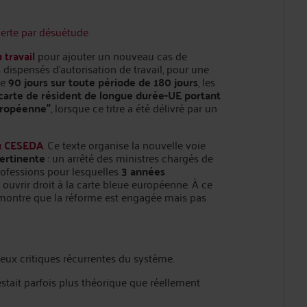
 perte par désuétude
 travail
pour ajouter un nouveau cas de
 dispensés d’autorisation de travail, pour une
de
90 jours sur toute période de 180 jours
, les
carte de résident de longue durée-UE portant
européenne”
, lorsque ce titre a été délivré par un
du CESEDA
. Ce texte organise la nouvelle voie
ertinente
: un arrêté des ministres chargés de
 professions pour lesquelles
3 années
ouvrir droit à la carte bleue européenne. À ce
ui montre que la réforme est engagée mais pas
eux critiques récurrentes du système.
stait parfois plus théorique que réellement