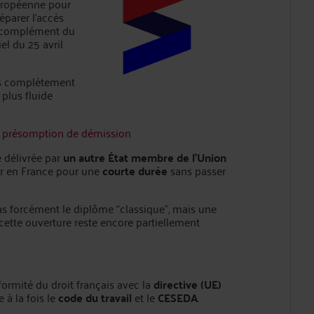
européenne pour
éparer l’accès
n complément du
el du 25 avril
pas complètement
 plus fluide
a présomption de démission
e délivrée par
un autre État membre de l’Union
ler en France pour une
courte durée
sans passer
pas forcément le diplôme “classique”, mais une
cette ouverture reste encore partiellement
formité du droit français avec la
directive (UE)
 à la fois le
code du travail
et le
CESEDA
.