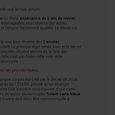
lle une lecture simple.
us
ou d’une
expérience de 5 ans de niveau
à envisageable, sous réserve des autres
t l’emploi hautement qualifié. Le décret n’a
r la voie plus récente des
3 années
prudent. Le principe légal existe bien, et le décret
 concrète dépend encore de la liste des
liste n’est pas fixée, cette voie reste
tionnelle.
 : les priorités fixées
longue n’a pas été créé par le décret de 2026,
21-21
du CESEDA prévoit qu’un étranger
utre État membre sous couvert d’une carte
te de séjour pluriannuelle
“talent-carte bleue
en France doit alors être communiquée à