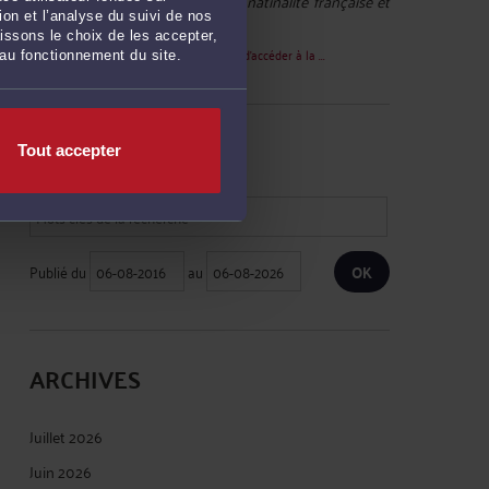
Vally :
« Bonjour j'ai demandé la natinalité française et
on et l’analyse du suivi de nos
on m'a ... »
issons le choix de les accepter,
Le 19 août 2024 à 07:08
sur
Les moyens d'accéder à la ...
 au fonctionnement du site.
RECHERCHE
Tout accepter
Publié du
au
ARCHIVES
Juillet 2026
Juin 2026