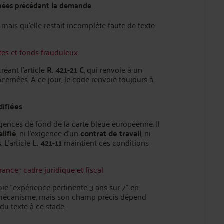
nnées précédant la demande
.
i, mais qu’elle restait incomplète faute de texte
es et fonds frauduleux
réant l’article
R. 421-21 C
, qui renvoie à un
cernées. À ce jour, le code renvoie toujours à
difiées
gences de fond de la carte bleue européenne. Il
lifié
, ni l’exigence d’un
contrat de travail
, ni
. L’article
L. 421-11
maintient ces conditions
ance : cadre juridique et fiscal
ie “expérience pertinente 3 ans sur 7” en
 le mécanisme, mais son champ précis dépend
 du texte à ce stade.