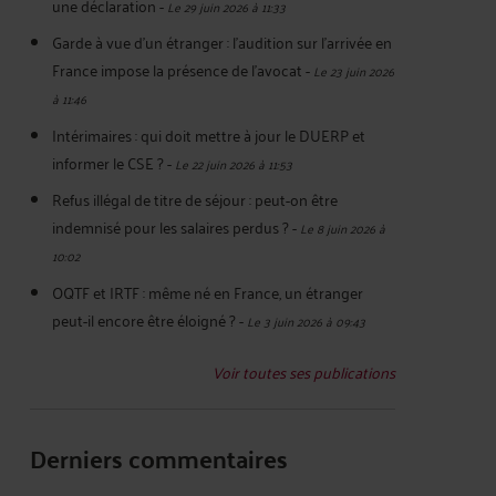
une déclaration
-
Le 29 juin 2026 à 11:33
Garde à vue d’un étranger : l’audition sur l’arrivée en
France impose la présence de l’avocat
-
Le 23 juin 2026
à 11:46
Intérimaires : qui doit mettre à jour le DUERP et
informer le CSE ?
-
Le 22 juin 2026 à 11:53
Refus illégal de titre de séjour : peut-on être
indemnisé pour les salaires perdus ?
-
Le 8 juin 2026 à
10:02
OQTF et IRTF : même né en France, un étranger
peut-il encore être éloigné ?
-
Le 3 juin 2026 à 09:43
Voir toutes ses publications
Derniers commentaires