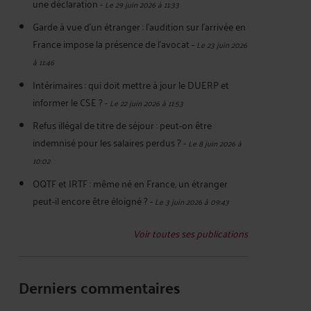
une déclaration
-
Le 29 juin 2026 à 11:33
Garde à vue d’un étranger : l’audition sur l’arrivée en
France impose la présence de l’avocat
-
Le 23 juin 2026
à 11:46
Intérimaires : qui doit mettre à jour le DUERP et
informer le CSE ?
-
Le 22 juin 2026 à 11:53
Refus illégal de titre de séjour : peut-on être
indemnisé pour les salaires perdus ?
-
Le 8 juin 2026 à
10:02
OQTF et IRTF : même né en France, un étranger
peut-il encore être éloigné ?
-
Le 3 juin 2026 à 09:43
Voir toutes ses publications
Derniers commentaires