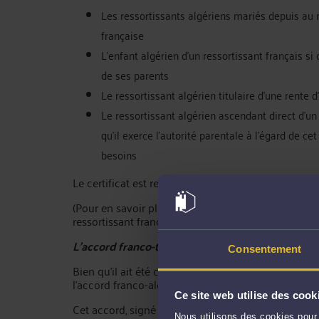
Les ressortissants algériens mariés depuis au 
française
L’enfant algérien d’un ressortissant français si 
de ses parents
Le ressortissant algérien titulaire d’une rente 
Le ressortissant algérien ascendant direct d’un 
qu’il exerce l’autorité parentale à l’égard de c
besoins
Le certificat est renouvelé automatiquement et il au
(Pour en savoir plus si vous êtes un étudiant algér
ressortissant français, vous trouverez des informa
L’accord franco-tunisien
Consentement
Bien qu’il ait été conclu plus tard, l’accord franc
l’accord franco-algérien.
Ce site web utilise des cook
Cet accord, signé en 1988, prévoit que les ressorti
Nous utilisons des cookies pour 