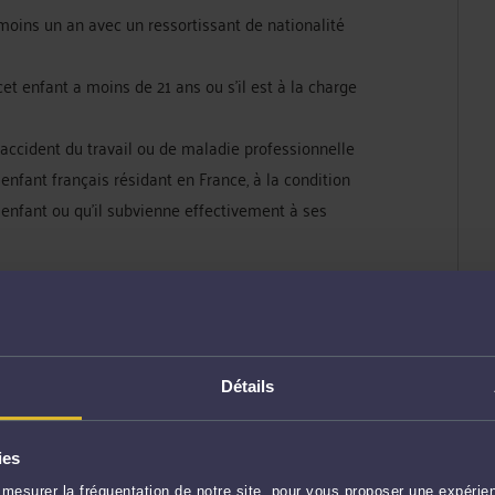
moins un an avec un ressortissant de nationalité
cet enfant a moins de 21 ans ou s’il est à la charge
d’accident du travail ou de maladie professionnelle
enfant français résidant en France, à la condition
et enfant ou qu’il subvienne effectivement à ses
torise son détenteur à travailler.
ien
cliquez ici
. Si vous êtes conjoint d’un
tions
ici
.)
Détails
o-tunisien montre quelques similitudes avec
ies
ssants tunisiens résidants régulièrement en
mesurer la fréquentation de notre site, pour vous proposer une expérien