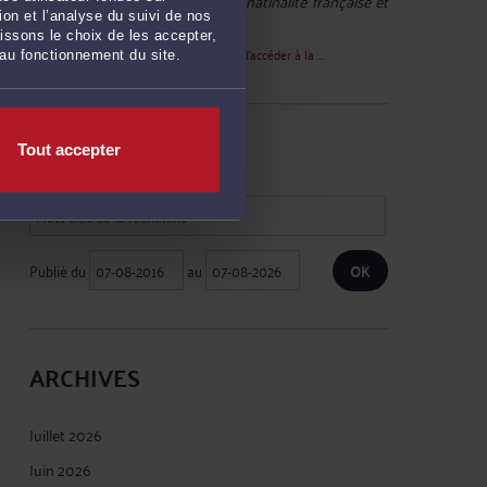
Vally :
« Bonjour j'ai demandé la natinalité française et
on et l’analyse du suivi de nos
on m'a ... »
issons le choix de les accepter,
Le 19 août 2024 à 07:08
sur
Les moyens d'accéder à la ...
 au fonctionnement du site.
RECHERCHE
Tout accepter
Publié du
au
ARCHIVES
Juillet 2026
Juin 2026