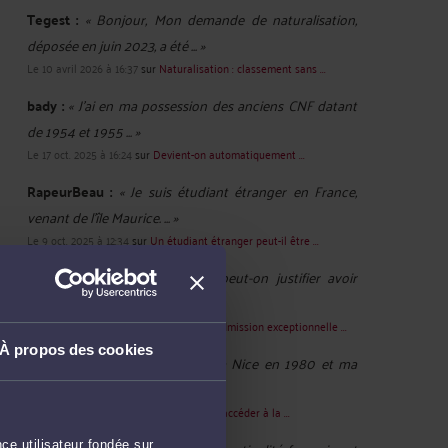
Tegest :
« Bonjour, Mon demande de naturalisation,
déposée en juin 2023, a été ... »
Le 10 avril 2026 à 16:37
sur
Naturalisation : classement sans ...
bady :
« J'ai en ma possession des anciens CNF datant
de 1954 et 1955 ... »
Le 17 oct. 2025 à 16:24
sur
Devient-on automatiquement ...
RapeurBeau :
« Je suis étudiant étranger en France,
venant de l'île Maurice. ... »
Le 9 oct. 2025 à 12:34
sur
Un étudiant étranger peut-il être ...
Candy :
« Bonjour, Comment peut-on justifier avoir
travaillé au moins 8 mois ... »
Le 20 févr. 2025 à 14:12
sur
Demander l’admission exceptionnelle ...
À propos des cookies
Ialami :
« Bonjour, Je suis née à Nice en 1980 et ma
mère est née en Tunisie ... »
Le 28 oct. 2024 à 11:09
sur
Les moyens d'accéder à la ...
ce utilisateur fondée sur