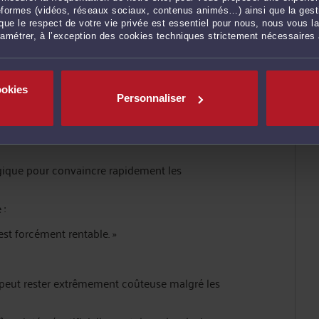
rgument de vente
ateformes (vidéos, réseaux sociaux, contenus animés…) ainsi que la gesti
ue le respect de votre vie privée est essentiel pour nous, nous vous la
réquemment en avant :
ramétrer, à l’exception des cookies techniques strictement nécessaires
ookies
Personnaliser
ogique pour convaincre rapidement les
 :
 est forcément rentable. »
peut rester extrêmement coûteuse malgré les