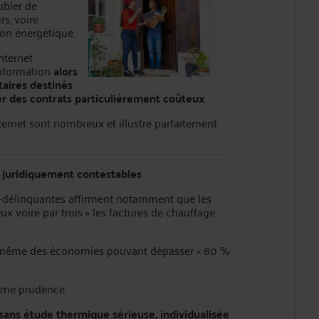
ubler de
s, voire
ion énergétique.
nternet
’information
alors
taires destinés
er des contrats particulièrement coûteux
.
ernet sont nombreux et illustre parfaitement
juridiquement contestables
co-délinquantes affirment notamment que les
x voire par trois » les factures de chauffage
nt même des économies pouvant dépasser « 80 %
rême prudence.
sans étude thermique sérieuse, individualisée