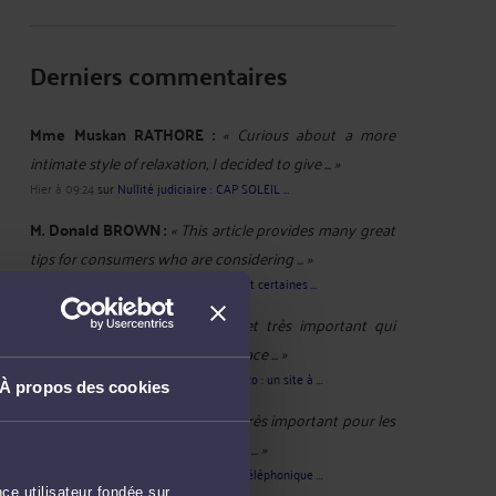
Derniers commentaires
Mme Muskan RATHORE :
« Curious about a more
intimate style of relaxation, I decided to give ... »
Hier à 09:24
sur
Nullité judiciaire : CAP SOLEIL ...
M. Donald BROWN :
« This article provides many great
tips for consumers who are considering ... »
Hier à 07:22
sur
Photovoltaïque : comment certaines ...
M. Wiliam WILIAM :
« Un sujet très important qui
rappelle qu’il faut rester vigilant face ... »
Le 1 août 2026 à 08:13
sur
Aide-sociale.eco : un site à ...
À propos des cookies
Mme Rene WALLS :
« Un sujet très important pour les
consommateurs. La limitation du ... »
Le 28 juil. 2026 à 13:51
sur
Démarchage téléphonique ...
ce utilisateur fondée sur