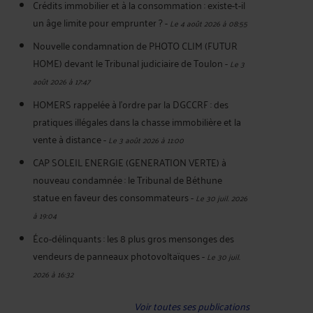
Crédits immobilier et à la consommation : existe-t-il
un âge limite pour emprunter ?
-
Le 4 août 2026 à 08:55
Nouvelle condamnation de PHOTO CLIM (FUTUR
HOME) devant le Tribunal judiciaire de Toulon
-
Le 3
août 2026 à 17:47
HOMERS rappelée à l'ordre par la DGCCRF : des
pratiques illégales dans la chasse immobilière et la
vente à distance
-
Le 3 août 2026 à 11:00
CAP SOLEIL ENERGIE (GENERATION VERTE) à
nouveau condamnée : le Tribunal de Béthune
statue en faveur des consommateurs
-
Le 30 juil. 2026
à 19:04
Éco-délinquants : les 8 plus gros mensonges des
vendeurs de panneaux photovoltaïques
-
Le 30 juil.
2026 à 16:32
Voir toutes ses publications