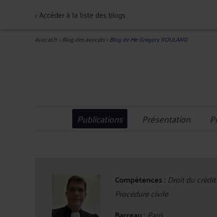
<
Accéder à la liste des blogs
Avocat.fr
>
Blog des avocats
>
Blog de Me Grégory ROULAND
Publications
Présentation
P
Compétences :
Droit du crédit
Procédure civile
Barreau :
Paris