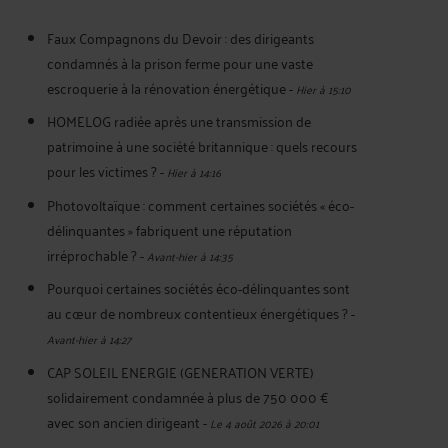
Faux Compagnons du Devoir : des dirigeants
condamnés à la prison ferme pour une vaste
escroquerie à la rénovation énergétique
-
Hier à 15:10
HOMELOG radiée après une transmission de
patrimoine à une société britannique : quels recours
pour les victimes ?
-
Hier à 14:16
Photovoltaïque : comment certaines sociétés « éco-
délinquantes » fabriquent une réputation
irréprochable ?
-
Avant-hier à 14:35
Pourquoi certaines sociétés éco-délinquantes sont
au cœur de nombreux contentieux énergétiques ?
-
Avant-hier à 14:27
CAP SOLEIL ENERGIE (GENERATION VERTE)
solidairement condamnée à plus de 750 000 €
avec son ancien dirigeant
-
Le 4 août 2026 à 20:01