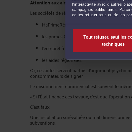
Attention aux aides de l’État utilisées comme a
l’interactivité avec d’autres pl
campagnes publicitaires. Parce q
Les sociétés de rénovation énergétique mettent f
de les refuser tous ou de les pa
MaPrimeRénov’ ;
les primes CEE ;
Tout refuser, sauf les c
techniques
l’éco-prêt à taux zéro ;
les aides régionales.
Or, ces aides servent parfois d’argument psychol
consommateurs de signer.
Le raisonnement commercial est souvent le même
« Si l’État finance ces travaux, c'est que l’opération
C’est faux.
Une installation surévaluée ou mal dimensionnée 
subventions.