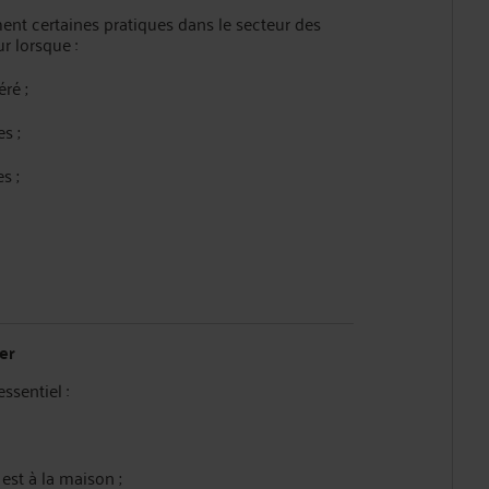
ment certaines pratiques dans le secteur des
 lorsque :
ré ;
s ;
s ;
er
ssentiel :
est à la maison ;