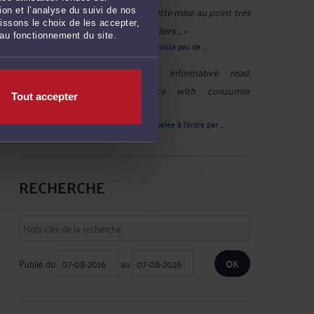
M. Olivia OLIVIA :
« Merci pour cette mise au point très
on et l’analyse du suivi de nos
issons le choix de les accepter,
importante. Beaucoup de particuliers ... »
 au fonctionnement du site.
Le 27 juil. 2026 à 10:08
sur
Arnaque : il n'existe pas de ...
amandawalker178 :
« Very informative read.
Transparency and compliance with consumer
Tout accepter
protection ... »
Le 23 juil. 2026 à 12:09
sur
VOLOTEA rappelée à l’ordre par ...
RECHERCHE
Publié du
au