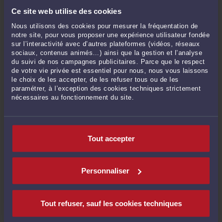
Ce site web utilise des cookies
Nous utilisons des cookies pour mesurer la fréquentation de
---
notre site, pour vous proposer une expérience utilisateur fondée
sur l’interactivité avec d’autres plateformes (vidéos, réseaux
Ingrid Kis
sociaux, contenus animés…) ainsi que la gestion et l’analyse
du suivi de nos campagnes publicitaires. Parce que le respect
Contentieux URSSAF · Rémunérations et avantages sociaux
de votre vie privée est essentiel pour nous, nous vous laissons
le choix de les accepter, de les refuser tous ou de les
50 avenue Marceau
paramétrer, à l’exception des cookies techniques strictement
nécessaires au fonctionnement du site.
75008 Paris
www.ikavocat.com
Tout accepter
Commentaires
Personnaliser
Tout refuser, sauf les cookies techniques