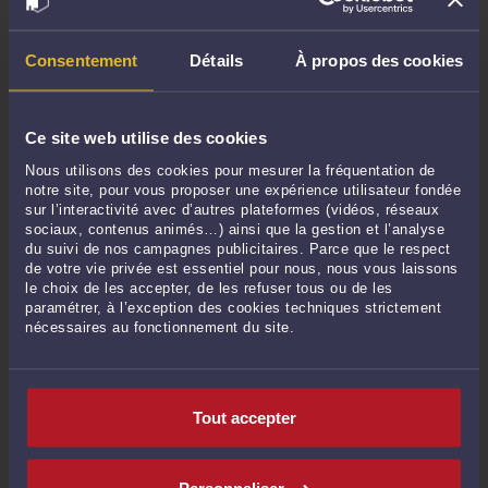
Commentaires
Consentement
Détails
À propos des cookies
Ce site web utilise des cookies
ENVOYER
Nous utilisons des cookies pour mesurer la fréquentation de
notre site, pour vous proposer une expérience utilisateur fondée
Pas de contribution, soyez le premier
sur l’interactivité avec d’autres plateformes (vidéos, réseaux
sociaux, contenus animés…) ainsi que la gestion et l’analyse
du suivi de nos campagnes publicitaires. Parce que le respect
CONTACTER ME OLLIVIER
de votre vie privée est essentiel pour nous, nous vous laissons
le choix de les accepter, de les refuser tous ou de les
paramétrer, à l’exception des cookies techniques strictement
nécessaires au fonctionnement du site.
PRENDRE RDV EN CABINET
Tout accepter
CONSULTER PAR TÉLÉPHONE