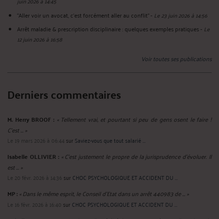
juin 2026 à 14:45
“Aller voir un avocat, c’est forcément aller au conflit”
-
Le 23 juin 2026 à 14:56
Arrêt maladie & prescription disciplinaire : quelques exemples pratiques
-
Le
12 juin 2026 à 16:58
Voir toutes ses publications
Derniers commentaires
M. Herry BROOF :
« Tellement vrai, et pourtant si peu de gens osent le faire !
C’est ... »
Le 19 mars 2026 à 06:44
sur
Saviez-vous que tout salarié ...
Isabelle OLLIVIER :
« C’est justement le propre de la jurisprudence d’évoluer. Il
est ... »
Le 20 févr. 2026 à 14:36
sur
CHOC PSYCHOLOGIQUE ET ACCIDENT DU ...
MP :
« Dans le même esprit, le Conseil d'Etat dans un arrêt 440983 de ... »
Le 16 févr. 2026 à 16:40
sur
CHOC PSYCHOLOGIQUE ET ACCIDENT DU ...