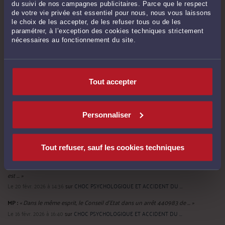
juin 2026 à 14:45
du suivi de nos campagnes publicitaires. Parce que le respect
de votre vie privée est essentiel pour nous, nous vous laissons
“Aller voir un avocat, c’est forcément aller au conflit”
-
Le 23 juin 2026 à 14:56
le choix de les accepter, de les refuser tous ou de les
paramétrer, à l’exception des cookies techniques strictement
Arrêt maladie & prescription disciplinaire : quelques exemples pratiques
-
Le
nécessaires au fonctionnement du site.
12 juin 2026 à 16:58
Voir toutes ses publications
Tout accepter
Derniers commentaires
Personnaliser
M. Herry BROOF :
« Tellement vrai, et pourtant si peu de gens osent le faire !
C’est ... »
Le 19 mars 2026 à 06:44
sur
Saviez-vous que tout salarié ...
Tout refuser, sauf les cookies techniques
Isabelle OLLIVIER :
« C’est justement le propre de la jurisprudence d’évoluer. Il
est ... »
Le 20 févr. 2026 à 14:36
sur
CHOC PSYCHOLOGIQUE ET ACCIDENT DU ...
MP :
« Dans le même esprit, le Conseil d'Etat dans un arrêt 440983 de ... »
Le 16 févr. 2026 à 16:40
sur
CHOC PSYCHOLOGIQUE ET ACCIDENT DU ...