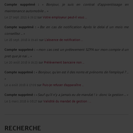
Compte supprimé :
« Bonjour, je suis en contrat d'apprentissage en
maintenance automobile ... »
Le 27 sept. 2021 à 19:12
sur
Votre employeur peut-il vous ...
Compte supprimé :
« Bsr en cas de notification Après le delai d un mois me
conseillez ... »
Le 28 sept. 2018 à 19:40
sur
L’absence de notification ...
Compte supprimé :
« mon cas cest un prélevement SZPA sur mon compte d un
pret que je nai ... »
Le 20 août 2018 à 16:23
sur
Prélèvement bancaire non ...
Compte supprimé :
« Bonjour, qu'en est il des noms et prénoms de l'employé ? ...
»
Le 4 août 2018 à 17:09
sur
Puis-je refuser d’apparaître ...
Compte supprimé :
« Sauf qu'il n'y a jamais eu de mandat ! 1- donc la gestion ... »
Le 5 mars 2018 à 08:27
sur
Validité du mandat de gestion : ...
RECHERCHE