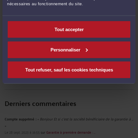
à 16:01
nécessaires au fonctionnement du site.
Démarches administratives : l’extrait de Kbis ne sera plus demandé aux
entreprises
-
Le 7 sept. 2021 à 15:58
Condamnation d’un dirigeant de fait, alors qu’il n’était ni salarié, ni gérant de
Tout accepter
droit
-
Le 7 sept. 2021 à 15:56
Intimider le médecin du travail peut constituer une faute grave
-
Le 10 juin
2021 à 10:33
Personnaliser
Il est possible pour un salarié de contester une rétrogradation qu’il avait
pourtant acceptée par avenant à son contrat de travail
-
Le 10 juin 2021 à
10:30
Tout refuser, sauf les cookies techniques
Voir toutes ses publications
Derniers commentaires
Compte supprimé :
« Bonjour Et si c'est la société bénéficiaire de la garantie à ...
»
Le 28 sept. 2023 à 16:55
sur
Garantie à première demande : ...