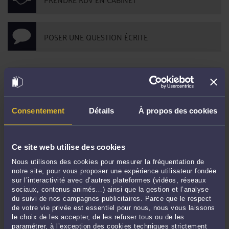
POSER UNE QUESTION ÉCRITE
DERNIÈRES PUBLICATIONS
Consentement
Détails
À propos des cookies
L'Importance du contradictoire dans la révocation d'un président de SAS.
-
Le 6 déc. 2023 à 11:53
Refus de remboursement d'un compte courant d'associé
-
Le 7 sept. 2021 à
Ce site web utilise des cookies
16:10
Nous utilisons des cookies pour mesurer la fréquentation de
Avis du médecin du travail et délai de recours
-
Le 7 sept. 2021 à 16:07
notre site, pour vous proposer une expérience utilisateur fondée
Si un exemplaire du mandat n’est pas remis au mandant, la clause
sur l’interactivité avec d’autres plateformes (vidéos, réseaux
sociaux, contenus animés…) ainsi que la gestion et l’analyse
d’exclusivité ou pénale ne pourra pas s’appliquer.
-
Le 7 sept. 2021 à 16:05
du suivi de nos campagnes publicitaires. Parce que le respect
La responsabilité de l’ancien gérant d’une SCI
-
Le 7 sept. 2021 à 16:03
de votre vie privée est essentiel pour nous, nous vous laissons
le choix de les accepter, de les refuser tous ou de les
Vidéosurveillance, mode de preuve et licenciement injustifié
-
Le 7 sept. 2021
paramétrer, à l’exception des cookies techniques strictement