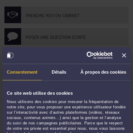
PRENDRE RDV EN CABINET
POSER UNE QUESTION ÉCRITE
DERNIÈRES PUBLICATIONS
Consentement
Détails
À propos des cookies
L'Importance du contradictoire dans la révocation d'un président de SAS.
-
Le 6 déc. 2023 à 11:53
Ce site web utilise des cookies
Refus de remboursement d'un compte courant d'associé
-
Le 7 sept. 2021 à
Nous utilisons des cookies pour mesurer la fréquentation de
16:10
notre site, pour vous proposer une expérience utilisateur fondée
Avis du médecin du travail et délai de recours
-
Le 7 sept. 2021 à 16:07
sur l’interactivité avec d’autres plateformes (vidéos, réseaux
sociaux, contenus animés…) ainsi que la gestion et l’analyse
Si un exemplaire du mandat n’est pas remis au mandant, la clause
du suivi de nos campagnes publicitaires. Parce que le respect
d’exclusivité ou pénale ne pourra pas s’appliquer.
-
Le 7 sept. 2021 à 16:05
de votre vie privée est essentiel pour nous, nous vous laissons