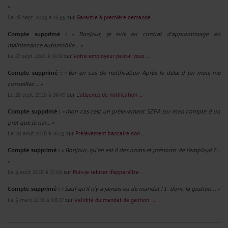
»
Le 28 sept. 2023 à 16:55
sur
Garantie à première demande : ...
Compte supprimé :
« Bonjour, je suis en contrat d'apprentissage en
maintenance automobile ... »
Le 27 sept. 2021 à 19:12
sur
Votre employeur peut-il vous ...
Compte supprimé :
« Bsr en cas de notification Après le delai d un mois me
conseillez ... »
Le 28 sept. 2018 à 19:40
sur
L’absence de notification ...
Compte supprimé :
« mon cas cest un prélevement SZPA sur mon compte d un
pret que je nai ... »
Le 20 août 2018 à 16:23
sur
Prélèvement bancaire non ...
Compte supprimé :
« Bonjour, qu'en est il des noms et prénoms de l'employé ? ...
»
Le 4 août 2018 à 17:09
sur
Puis-je refuser d’apparaître ...
Compte supprimé :
« Sauf qu'il n'y a jamais eu de mandat ! 1- donc la gestion ... »
Le 5 mars 2018 à 08:27
sur
Validité du mandat de gestion : ...