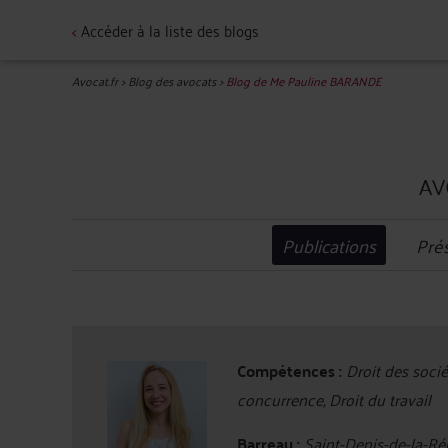
<
Accéder à la liste des blogs
Avocat.fr
>
Blog des avocats
>
Blog de Me Pauline BARANDE
AV
Publications
Pré
Compétences :
Droit des sociét
concurrence, Droit du travail
Barreau :
Saint-Denis-de-la-Ré