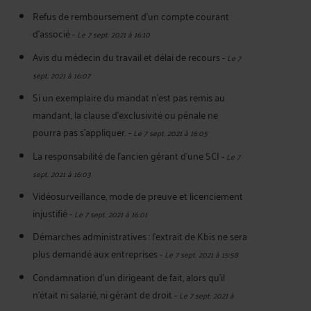
Refus de remboursement d'un compte courant
d'associé
-
Le 7 sept. 2021 à 16:10
Avis du médecin du travail et délai de recours
-
Le 7
sept. 2021 à 16:07
Si un exemplaire du mandat n’est pas remis au
mandant, la clause d’exclusivité ou pénale ne
pourra pas s’appliquer.
-
Le 7 sept. 2021 à 16:05
La responsabilité de l’ancien gérant d’une SCI
-
Le 7
sept. 2021 à 16:03
Vidéosurveillance, mode de preuve et licenciement
injustifié
-
Le 7 sept. 2021 à 16:01
Démarches administratives : l’extrait de Kbis ne sera
plus demandé aux entreprises
-
Le 7 sept. 2021 à 15:58
Condamnation d’un dirigeant de fait, alors qu’il
n’était ni salarié, ni gérant de droit
-
Le 7 sept. 2021 à