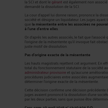
la SCI et dont le
gérant
est également non associé 
demandé la dissolution de la SCI.
La cour d’appel lui donne raison, prononce la disso
société et désigne un liquidateur. Les juges ayant 
que
la mésentente entre les associées ne pouva
à l’une d’entre elles
.
Or d’après les autres associés, le fait que l’associé 
l’origine de la mésentente qu’il invoque fait obsta
juste motif de dissolution.
Pas d’origine exacte de la mésentente
Les hauts magistrats rejettent cet argument. En eff
total du fonctionnement statutaire de la société av
administrateur provisoire
et qu’aucune amélioration
procédures judiciaires entre associées augmentaien
déterminer l’origine exacte de la mésentente.
Cette décision confirme une décision précédente (
juges avaient prononcé la dissolution d’une socié
par les deux parties, sans que puisse être déterminé
Cass. com. 10 avril 2019 n° 17-20.506 F-D