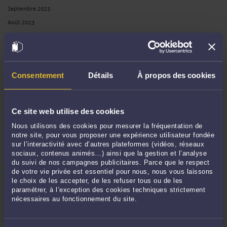
Septembre 2023
Août 2023
Juillet 2023
Juin 2023
Mai 2023
Consentement
Détails
À propos des cookies
Avril 2023
Mars 2023
Février 2023
Ce site web utilise des cookies
Janvier 2023
Nous utilisons des cookies pour mesurer la fréquentation de
Décembre 2022
notre site, pour vous proposer une expérience utilisateur fondée
Novembre 2022
sur l’interactivité avec d’autres plateformes (vidéos, réseaux
sociaux, contenus animés…) ainsi que la gestion et l’analyse
Octobre 2022
du suivi de nos campagnes publicitaires. Parce que le respect
Septembre 2022
de votre vie privée est essentiel pour nous, nous vous laissons
le choix de les accepter, de les refuser tous ou de les
Août 2022
paramétrer, à l’exception des cookies techniques strictement
Juillet 2022
nécessaires au fonctionnement du site.
Juin 2022
Mai 2022