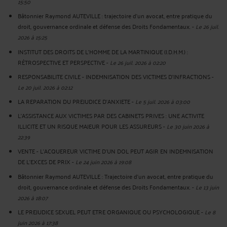
15:50
Bâtonnier Raymond AUTEVILLE : trajectoire d’un avocat, entre pratique du
droit, gouvernance ordinale et défense des Droits Fondamentaux.
-
Le 26 juil.
2026 à 15:25
INSTITUT DES DROITS DE L'HOMME DE LA MARTINIQUE (I.D.H.M.) :
RÉTROSPECTIVE ET PERSPECTIVE
-
Le 26 juil. 2026 à 02:20
RESPONSABILITE CIVILE - INDEMNISATION DES VICTIMES D'INFRACTIONS
-
Le 20 juil. 2026 à 02:12
LA REPARATION DU PREJUDICE D’ANXIETE
-
Le 5 juil. 2026 à 03:00
L'ASSISTANCE AUX VICTIMES PAR DES CABINETS PRIVES : UNE ACTIVITE
ILLICITE ET UN RISQUE MAJEUR POUR LES ASSUREURS
-
Le 30 juin 2026 à
22:39
VENTE - L'ACQUEREUR VICTIME D'UN DOL PEUT AGIR EN INDEMNISATION
DE L'EXCES DE PRIX
-
Le 24 juin 2026 à 19:08
Bâtonnier Raymond AUTEVILLE : Trajectoire d’un avocat, entre pratique du
droit, gouvernance ordinale et défense des Droits Fondamentaux.
-
Le 13 juin
2026 à 18:07
LE PREJUDICE SEXUEL PEUT ETRE ORGANIQUE OU PSYCHOLOGIQUE
-
Le 8
juin 2026 à 17:38