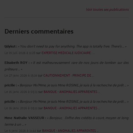
Voir toutes ses publications
Derniers commentaires
tjdykut :
« You don’t need to pay for anything. The app is totally free. There’s ... »
Le 19 juil. 2026 à 11:28
sur
EXPERTISE MEDICALE JUDICIAIRE : ...
Elisabeth ROY :
« Il est malheureusement rare de nos jours de tomber sur des
prêteurs ... »
Le 27 janv. 2026 à 15:16
sur
CAUTIONNEMENT : PRINCIPE DE ...
pricille :
« Bonjour Mr/Mme, je suis Mme ROSINE, je suis à la recherche de prêt ... »
Le 16 janv. 2026 à 05:11
sur
BANQUE - ANOMALIES APPARENTES ...
pricille :
« Bonjour Mr/Mme, je suis Mme ROSINE, je suis à la recherche de prêt ... »
Le 16 janv. 2026 à 05:11
sur
BANQUE - ANOMALIES APPARENTES ...
Mme Nathalie VASSEUR :
« Bonjour, J’offre des crédits à court, moyen et long
terme à un ... »
Le 6 janv. 2026 à 11:44
sur
BANQUE - ANOMALIES APPARENTES ...