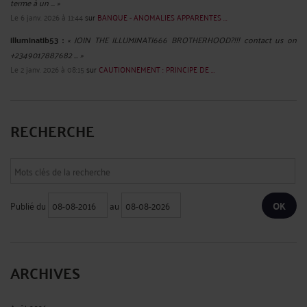
terme à un ... »
Le 6 janv. 2026 à 11:44
sur
BANQUE - ANOMALIES APPARENTES ...
illuminatib53 :
« JOIN THE ILLUMINATI666 BROTHERHOOD?!!! contact us on
+2349017887682 ... »
Le 2 janv. 2026 à 08:15
sur
CAUTIONNEMENT : PRINCIPE DE ...
RECHERCHE
Publié du
au
ARCHIVES