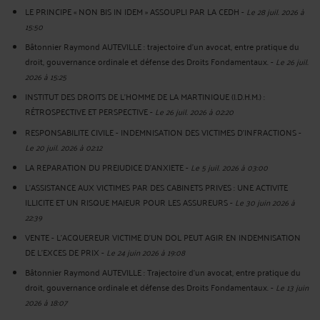
LE PRINCIPE « NON BIS IN IDEM » ASSOUPLI PAR LA CEDH
-
Le 28 juil. 2026 à
15:50
Bâtonnier Raymond AUTEVILLE : trajectoire d’un avocat, entre pratique du
droit, gouvernance ordinale et défense des Droits Fondamentaux.
-
Le 26 juil.
2026 à 15:25
INSTITUT DES DROITS DE L'HOMME DE LA MARTINIQUE (I.D.H.M.) :
RÉTROSPECTIVE ET PERSPECTIVE
-
Le 26 juil. 2026 à 02:20
RESPONSABILITE CIVILE - INDEMNISATION DES VICTIMES D'INFRACTIONS
-
Le 20 juil. 2026 à 02:12
LA REPARATION DU PREJUDICE D’ANXIETE
-
Le 5 juil. 2026 à 03:00
L'ASSISTANCE AUX VICTIMES PAR DES CABINETS PRIVES : UNE ACTIVITE
ILLICITE ET UN RISQUE MAJEUR POUR LES ASSUREURS
-
Le 30 juin 2026 à
22:39
VENTE - L'ACQUEREUR VICTIME D'UN DOL PEUT AGIR EN INDEMNISATION
DE L'EXCES DE PRIX
-
Le 24 juin 2026 à 19:08
Bâtonnier Raymond AUTEVILLE : Trajectoire d’un avocat, entre pratique du
droit, gouvernance ordinale et défense des Droits Fondamentaux.
-
Le 13 juin
2026 à 18:07