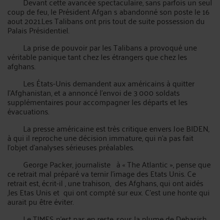
Devant cette avancée spectaculaire, sans parfois un seul
coup de feu, le Président Afgan s abandonné son poste le 16
aout 2021.Les Talibans ont pris tout de suite possession du
Palais Présidentiel.
La prise de pouvoir par les Talibans a provoqué une
véritable panique tant chez les étrangers que chez les
afghans.
Les États-Unis demandent aux américains à quitter
l’Afghanistan, et a annoncé l’envoi de 3 000 soldats
supplémentaires pour accompagner les départs et les
évacuations.
La presse américaine est très critique envers Joe BIDEN,
à qui il reproche une décision immature, qui n’a pas fait
l’objet d’analyses sérieuses préalables.
George Packer, journaliste à « The Atlantic », pense que
ce retrait mal préparé va ternir l’image des Etats Unis. Ce
retrait est, écrit-il , une trahison, des Afghans, qui ont aidés
,les Etas Unis et qui ont compté sur eux. C’est une honte qui
aurait pu être éviter.
Le TIMES n’est pas en reste, sous la plume de Debasish