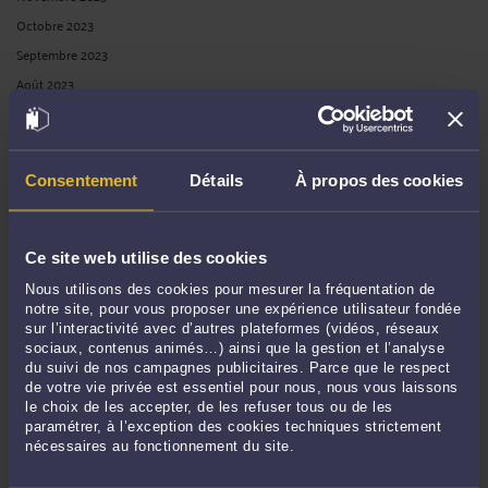
Octobre 2023
Septembre 2023
Août 2023
Juillet 2023
Juin 2023
Mai 2023
Consentement
Détails
À propos des cookies
Avril 2023
Mars 2023
Ce site web utilise des cookies
Février 2023
Janvier 2023
Nous utilisons des cookies pour mesurer la fréquentation de
notre site, pour vous proposer une expérience utilisateur fondée
Décembre 2022
sur l’interactivité avec d’autres plateformes (vidéos, réseaux
Novembre 2022
sociaux, contenus animés…) ainsi que la gestion et l’analyse
du suivi de nos campagnes publicitaires. Parce que le respect
Octobre 2022
de votre vie privée est essentiel pour nous, nous vous laissons
Septembre 2022
le choix de les accepter, de les refuser tous ou de les
paramétrer, à l’exception des cookies techniques strictement
Août 2022
nécessaires au fonctionnement du site.
Juillet 2022