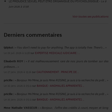
LE PREJUDICE SEXUEL PEUT ETRE ORGANIQUE OU PSYCHOLOGIQUE
-
Le 8
juin 2026 à 17:38
Voir toutes ses publications
Derniers commentaires
tjdykut :
« You don’t need to pay for anything. The app is totally free. There’s ... »
Le 19 juil. 2026 à 11:28
sur
EXPERTISE MEDICALE JUDICIAIRE : ...
Elisabeth ROY :
« Il est malheureusement rare de nos jours de tomber sur des
prêteurs ... »
Le 27 janv. 2026 à 15:16
sur
CAUTIONNEMENT : PRINCIPE DE ...
pricille :
« Bonjour Mr/Mme, je suis Mme ROSINE, je suis à la recherche de prêt ... »
Le 16 janv. 2026 à 05:11
sur
BANQUE - ANOMALIES APPARENTES ...
pricille :
« Bonjour Mr/Mme, je suis Mme ROSINE, je suis à la recherche de prêt ... »
Le 16 janv. 2026 à 05:11
sur
BANQUE - ANOMALIES APPARENTES ...
Mme Nathalie VASSEUR :
« Bonjour, J’offre des crédits à court, moyen et long