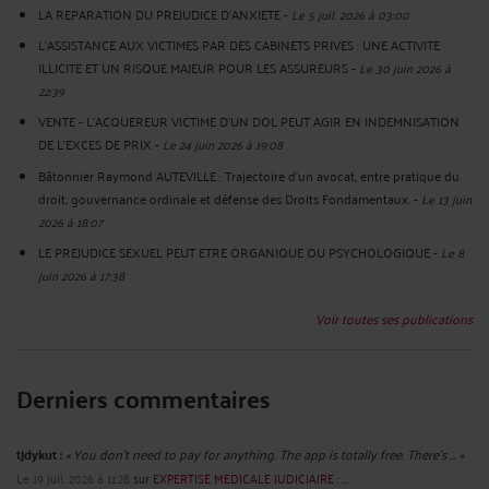
LA REPARATION DU PREJUDICE D’ANXIETE
-
Le 5 juil. 2026 à 03:00
L'ASSISTANCE AUX VICTIMES PAR DES CABINETS PRIVES : UNE ACTIVITE
ILLICITE ET UN RISQUE MAJEUR POUR LES ASSUREURS
-
Le 30 juin 2026 à
22:39
VENTE - L'ACQUEREUR VICTIME D'UN DOL PEUT AGIR EN INDEMNISATION
DE L'EXCES DE PRIX
-
Le 24 juin 2026 à 19:08
Bâtonnier Raymond AUTEVILLE : Trajectoire d’un avocat, entre pratique du
droit, gouvernance ordinale et défense des Droits Fondamentaux.
-
Le 13 juin
2026 à 18:07
LE PREJUDICE SEXUEL PEUT ETRE ORGANIQUE OU PSYCHOLOGIQUE
-
Le 8
juin 2026 à 17:38
Voir toutes ses publications
Derniers commentaires
tjdykut :
« You don’t need to pay for anything. The app is totally free. There’s ... »
Le 19 juil. 2026 à 11:28
sur
EXPERTISE MEDICALE JUDICIAIRE : ...