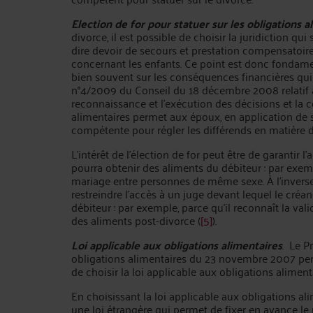
Election de for pour statuer sur les obligations a
divorce, il est possible de choisir la juridiction qui
dire devoir de secours et prestation compensatoire
concernant les enfants. Ce point est donc fondame
bien souvent sur les conséquences financières qui
n°4/2009 du Conseil du 18 décembre 2008 relatif à 
reconnaissance et l’exécution des décisions et la 
alimentaires permet aux époux, en application de son
compétente pour régler les différends en matière d
L’intérêt de l’élection de for peut être de garantir 
pourra obtenir des aliments du débiteur : par exempl
mariage entre personnes de même sexe. À l’inverse, l
restreindre l’accès à un juge devant lequel le créa
débiteur : par exemple, parce qu’il reconnaît la val
des aliments post-divorce (
[5]
).
Loi applicable aux obligations alimentaires
. Le P
obligations alimentaires du 23 novembre 2007 perm
de choisir la loi applicable aux obligations alime
En choisissant la loi applicable aux obligations ali
une loi étrangère qui permet de fixer en avance le