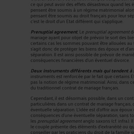
ce qui peut avoir des effets désastreux quand l
pensent être soumis à un régime matrimonial alors q
pensant être soumis au droit français pour leur sép
c’est le droit d’un Etat différent qui s’applique.
Prenuptial agreement
. Le
prenuptial agreement
dé
mariage ayant pour objet de prévoir le sort des bi
certains cas les sommes pouvant être allouées au ti
s’agit donc de protéger les biens des époux et d’ant
séparation. Il est ainsi possible de prévoir de man
conséquences financières d’un éventuel divorce.
Deux instruments différents mais qui tendent à
instruments est renforcée par le fait que certain
pas la notion de régime matrimonial. Ainsi, dans ce
du traditionnel contrat de mariage français.
Cependant, il est désormais possible, dans un conte
particulières dans un contrat de mariage français,
éventuelle séparation. L’idée est d’offrir aux époux 
conséquences d’une éventuelle séparation, sans t
les
prenuptial agreement
anglo saxons (cf. infra.)
le couple présente des éléments d’extranéité ou qui
conseiller par les praticiens du droit de la famille s