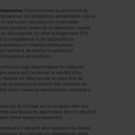
limentaires
. Contrairement au prononcé du
 statuera sur les obligations alimentaires c’est-à-
 à l’exclusion des mesures financières
ntal puisque l’enjeu de la séparation repose
 en découleront. En effet le Règlement (CE)
la compétence, la loi applicable, la
coopération en matière d’obligations
 article 4, de choisir la juridiction
’obligations alimentaires.
l’accès à un juge devant lequel le créancier
e, parce qu’il reconnaît la validité d’un
’intérêt de l’élection de for peut être de
ncier ne pourra pas obtenir des aliments du
idité d’une clause de renonciation anticipée à
rotocole de la Haye sur la loi applicable aux
et aux époux, en application de son article 8,
ntaires entre époux uniquement.
mentaires, il devient alors possible de choisir
 montant des obligations alimentaires entre