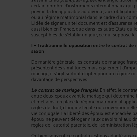
certain nombre d’instruments internationaux qui 
prévoir la loi applicable au divorce, aux obligation
ou au régime matrimonial dans le cadre d’un contr
L’idée de signer un tel document est d’assurer sa 
aussi bien en France, que dans les autre Etats où 
susceptibles de s’établir un jour, ce qui suppose le
I – Traditionnelle opposition entre le contrat de
saxon
De manière générale, les contrats de mariage franç
présentent des similitudes mais également d’import
mariage, il s’agit surtout d’opter pour un régime m
davantage de perspectives.
Le contrat de mariage français
. En effet, le cont
entre deux époux avant le mariage qui détermine l
et met ainsi en place le régime matrimonial applic
règles de droit, d’origine légale ou conventionnelle
vie conjugale. La liberté des époux est encadrée par
époux ne peuvent déroger ni aux devoirs ni aux dro
règles de l’autorité parentale, de l’administration lég
Or, bien souvent ce contrat n’est pas adapté aux c