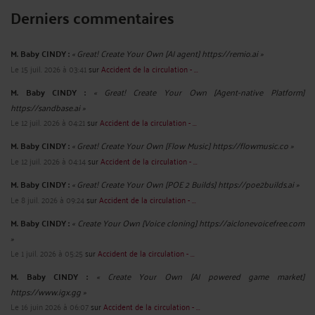
Derniers commentaires
M. Baby CINDY :
« Great! Create Your Own [AI agent] https://remio.ai »
Le 15 juil. 2026 à 03:41
sur
Accident de la circulation - ...
M. Baby CINDY :
« Great! Create Your Own [Agent-native Platform]
https://sandbase.ai »
Le 12 juil. 2026 à 04:21
sur
Accident de la circulation - ...
M. Baby CINDY :
« Great! Create Your Own [Flow Music] https://flowmusic.co »
Le 12 juil. 2026 à 04:14
sur
Accident de la circulation - ...
M. Baby CINDY :
« Great! Create Your Own [POE 2 Builds] https://poe2builds.ai »
Le 8 juil. 2026 à 09:24
sur
Accident de la circulation - ...
M. Baby CINDY :
« Create Your Own [Voice cloning] https://aiclonevoicefree.com
»
Le 1 juil. 2026 à 05:25
sur
Accident de la circulation - ...
M. Baby CINDY :
« Create Your Own [AI powered game market]
https://www.igx.gg »
Le 16 juin 2026 à 06:07
sur
Accident de la circulation - ...