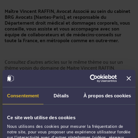
Maître Vincent RAFFIN, Avocat Associé au sein du cabinet
BRG Avocats [Nantes-Paris], et responsable du
Département droit médical et dommages corporels, vous
conseille, vous assiste et vous accompagne avec son
équipe de collaborateurs et de médecins-conseils sur
toute la France, en métropole comme en outre-mer.
Consultez d'autres articles sur le même thème ou sur un
thème voisin du domaine de Maitre Vincent RAFFIN.
http://www.brg-avocats.fr/
Consentement
Détails
À propos des cookies
Et
https://consultation.avocat.fr/blog/vincent-raffin
Ce site web utilise des cookies
Nous utilisons des cookies pour mesurer la fréquentation de
notre site, pour vous proposer une expérience utilisateur fondée
sur l’interactivité avec d’autres plateformes (vidéos, réseaux