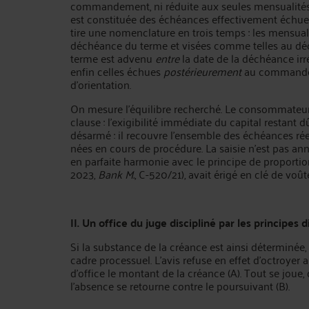
commandement, ni réduite aux seules mensualités a
est constituée des échéances effectivement échues,
tire une nomenclature en trois temps : les mensu
déchéance du terme et visées comme telles au d
terme est advenu
entre
la date de la déchéance irré
enfin celles échues
postérieurement
au commandem
d'orientation.
On mesure l'équilibre recherché. Le consommateur es
clause : l'exigibilité immédiate du capital restant d
désarmé : il recouvre l'ensemble des échéances ré
nées en cours de procédure. La saisie n'est pas anni
en parfaite harmonie avec le principe de proportionn
2023,
Bank M.
, C-520/21), avait érigé en clé de voût
II. Un office du juge discipliné par les principes
Si la substance de la créance est ainsi déterminé
cadre processuel. L'avis refuse en effet d’octroyer 
d'office le montant de la créance (A). Tout se joue,
l'absence se retourne contre le poursuivant (B).