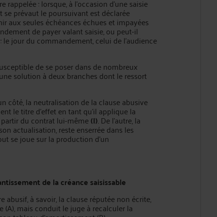
 rappelée : lorsque, à l'occasion d'une saisie
 se prévaut le poursuivant est déclarée
 tenir aux seules échéances échues et impayées
dement de payer valant saisie, ou peut-il
te : le jour du commandement, celui de l'audience
t susceptible de se poser dans de nombreux
r une solution à deux branches dont le ressort
'un côté, la neutralisation de la clause abusive
nt le titre d'effet en tant qu'il applique la
à partir du contrat lui-même
(I)
. De l'autre, la
on actualisation, reste enserrée dans les
out se joue sur la production d'un
éantissement de la créance saisissable
 abusif, à savoir, la clause réputée non écrite,
 (A), mais conduit le juge à recalculer la