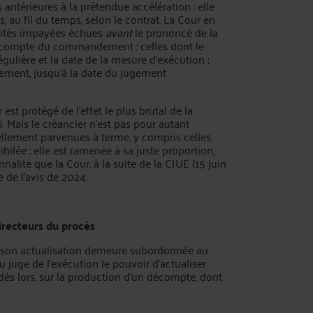
ntérieures à la prétendue accélération : elle
 au fil du temps, selon le contrat. La Cour en
alités impayées échues
avant
le prononcé de la
écompte du commandement ; celles dont le
gulière et la date de la mesure d'exécution ;
ent, jusqu'à la date du jugement
t protégé de l'effet le plus brutal de la
û. Mais le créancier n'est pas pour autant
ellement parvenues à terme, y compris celles
hilée ; elle est ramenée à sa juste proportion,
alité que la Cour, à la suite de la CJUE (15 juin
e de l'avis de 2024.
 directeurs du procès
e, son actualisation demeure subordonnée au
au juge de l’exécution le pouvoir d’actualiser
 dès lors, sur la production d'un décompte, dont