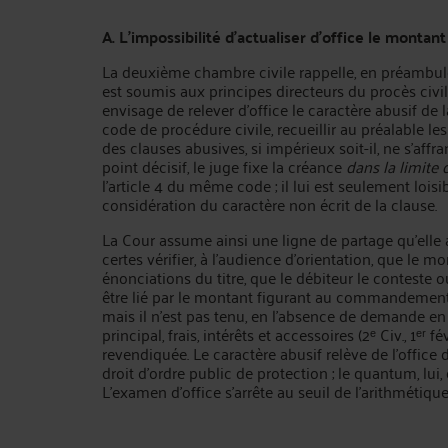
A. L'impossibilité d’actualiser d’office le montan
La deuxième chambre civile rappelle, en préambule
est soumis aux principes directeurs du procès civil
envisage de relever d'office le caractère abusif de la
code de procédure civile, recueillir au préalable les
des clauses abusives, si impérieux soit-il, ne s'affra
point décisif, le juge fixe la créance
dans la limite
l'article 4 du même code ; il lui est seulement loisi
considération du caractère non écrit de la clause.
La Cour assume ainsi une ligne de partage qu'elle av
certes vérifier, à l'audience d'orientation, que le
énonciations du titre, que le débiteur le conteste o
être lié par le montant figurant au commandement (
mais il n'est pas tenu, en l'absence de demande en 
principal, frais, intérêts et accessoires (2ᵉ Civ., 1ᵉʳ 
revendiquée. Le caractère abusif relève de l'office
droit d'ordre public de protection ; le quantum, lui, 
L'examen d'office s'arrête au seuil de l'arithmétique