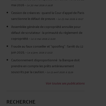
mai 2026
-
Le 30 mai 2026 à 14:18
Cession de créances : quand la Cour d'appel de Paris
sanctionne le défaut de preuve.
-
Le 23 mai 2026 à 19:27
Assemblée générale de copropriété annulée pour
défaut de scrutateur : la primauté du règlement de
copropriété.
-
Le 11 mai 2026 à 11:20
Fraude au faux conseiller et "spoofing" : l’arrêt du 12
juin 2025.
-
Le 4 janv. 2026 à 13:22
Cautionnement disproportionné : la Banque doit
prendre en compte les prêts antérieurement
souscrits par la caution.
-
Le 13 avril 2020 à 15:26
Voir toutes ses publications
RECHERCHE