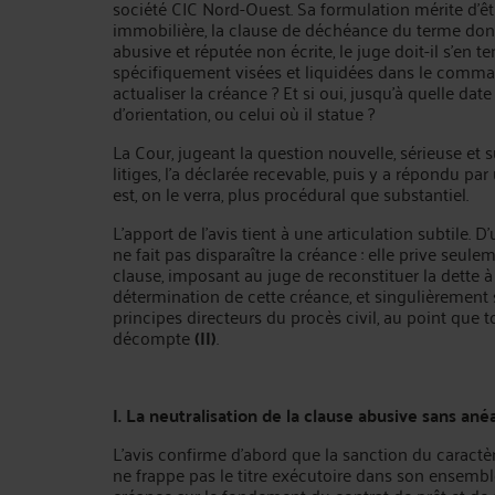
société CIC Nord-Ouest. Sa formulation mérite d'être
immobilière, la clause de déchéance du terme dont
abusive et réputée non écrite, le juge doit-il s'en
spécifiquement visées et liquidées dans le comman
actualiser la créance ? Et si oui, jusqu'à quelle da
d'orientation, ou celui où il statue ?
La Cour, jugeant la question nouvelle, sérieuse e
litiges, l'a déclarée recevable, puis y a répondu pa
est, on le verra, plus procédural que substantiel.
L'apport de l'avis tient à une articulation subtile. D
ne fait pas disparaître la créance : elle prive seuleme
clause, imposant au juge de reconstituer la dette 
détermination de cette créance, et singulièrement s
principes directeurs du procès civil, au point que t
décompte
(II)
.
I. La neutralisation de la clause abusive sans an
L'avis confirme d'abord que la sanction du caractère
ne frappe pas le titre exécutoire dans son ensemble