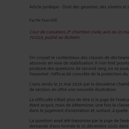
Article juridique - Droit des garanties, des sûretés e
Par
Me Yann GRE
Cour de cassation, 2ᵉ chambre civile, avis du 21 ma
70.025, publié au Bulletin
On croyait le contentieux des clauses de déchéan
abusives en voie de stabilisation. Il n'en finit pour
produire des questions de second rang, où se joue, 
l'essentiel : l'efficacité concrète de la protecti
L'avis rendu le 21 mai 2026 par la deuxième chambr
de section, en offre une nouvelle illustration.
La difficulté n'était plus de dire si le juge de l'exé
étant acquis, mais de déterminer, une fois la claus
dans le jugement d'orientation et, surtout,
à quelle
La question avait été transmise par le juge de l'exéc
demande d'avis formée le 15 décembre 2025 dans 