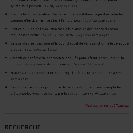
syndic sans pouvoir.
-
Le 29 juin 2026 à 19:52
Crédit à la consommation : l'assiette du taux débiteur ne peut excéder les
sommes effectivement versées à l'emprunteur.
-
Le 7 juin 2026 à 16:36
L'office du juge de l'exécution face à la clause de déchéance du terme
réputée non écrite : l'avis du 21 mai 2026
-
Le 30 mai 2026 à 14:18
Cession de créances : quand la Cour d'appel de Paris sanctionne le défaut de
preuve.
-
Le 23 mai 2026 à 19:27
Assemblée générale de copropriété annulée pour défaut de scrutateur : la
primauté du règlement de copropriété.
-
Le 11 mai 2026 à 11:20
Fraude au faux conseiller et "spoofing" : l’arrêt du 12 juin 2025.
-
Le 4 janv.
2026 à 13:22
Cautionnement disproportionné : la Banque doit prendre en compte les
prêts antérieurement souscrits par la caution.
-
Le 13 avril 2020 à 15:26
Voir toutes ses publications
RECHERCHE