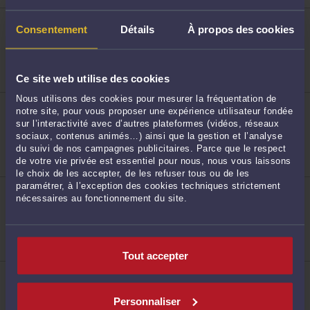
ME DAMIEN BOURGUES
Consentement
Détails
À propos des cookies
6 PLACE MARECHAL FOCH 17100 SAINTES
8
Droit de la famille, des personnes et de leur
patrimoine
Droit du crédit et de la consommation
Droit pénal
Ce site web utilise des cookies
Nous utilisons des cookies pour mesurer la fréquentation de
ME CÉLIA LOCHET
notre site, pour vous proposer une expérience utilisateur fondée
41 rue Saint Vivien 17100 SAINTES
sur l’interactivité avec d’autres plateformes (vidéos, réseaux
Droit du travail
sociaux, contenus animés…) ainsi que la gestion et l’analyse
Droit de la famille, des personnes et de leur
du suivi de nos campagnes publicitaires. Parce que le respect
patrimoine
Droit pénal
de votre vie privée est essentiel pour nous, nous vous laissons
9
le choix de les accepter, de les refuser tous ou de les
paramétrer, à l’exception des cookies techniques strictement
ME ANGÉLIQUE PELTRIAUX
nécessaires au fonctionnement du site.
6 JEAN MONNET 17110 ST GEORGES DE DIDONNE
Droit de la famille, des personnes et de leur
patrimoine
Droit du travail
Droit des assurances
Tout accepter
10
ME MAÉVA BITEAU
48 cours lemercier 17100 SAINTES
Droit du travail
Personnaliser