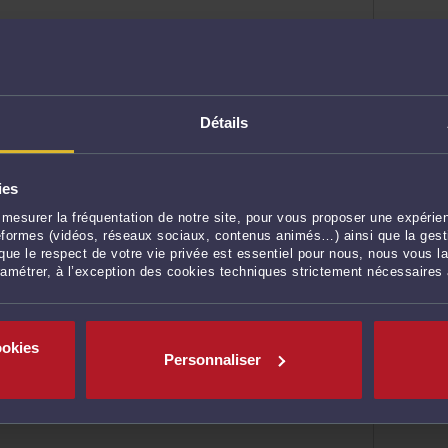
Détails
ies
 patrimoine
mesurer la fréquentation de notre site, pour vous proposer une expérien
ateformes (vidéos, réseaux sociaux, contenus animés…) ainsi que la gesti
ue le respect de votre vie privée est essentiel pour nous, nous vous la
NOYE AYMERIES
ramétrer, à l’exception des cookies techniques strictement nécessaires
 patrimoine
ookies
Personnaliser