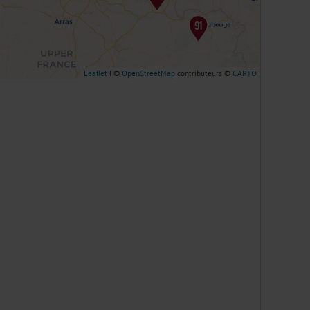
Leaflet
| ©
OpenStreetMap
contributeurs ©
CARTO