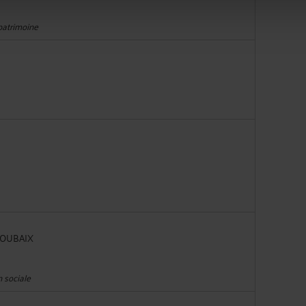
 patrimoine
 ROUBAIX
n sociale