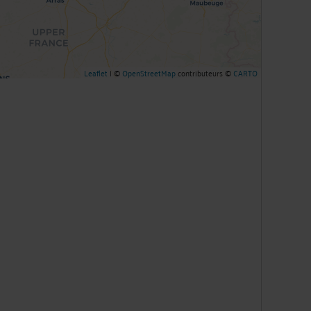
Leaflet
| ©
OpenStreetMap
contributeurs ©
CARTO