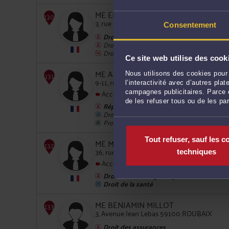
ME ELIANE DILLY
3, rue de la Chasse 59170 CROIX
Consentement
128
Droit du dommage corporel
Droit de la famille, des personnes et de leur
Droit pénal
Ce site web utilise des cook
ME AMÉLIE DOUTERLUINGNE
Nous utilisons des cookies pour 
9-11, rue Léon Trulin 59800 LILLE
l’interactivité avec d’autres pl
Accepte les consultations vidéo
campagnes publicitaires. Parce q
de les refuser tous ou de les pa
Réparation du préjudice corporel
Droit commercial, des affaires et de la conc
129
Procédure civile
Tout refuser, sauf les c
ME MARIE BUREL
36, rue de Thionville 59800 LILLE
techniques
Accepte les consultations vidéo
Droit du dommage corporel
Droit de la santé
130
ME BENJAMIN MILLOT
3, Avenue Jean Lebas 59100 ROUBAIX
Droit des assurances