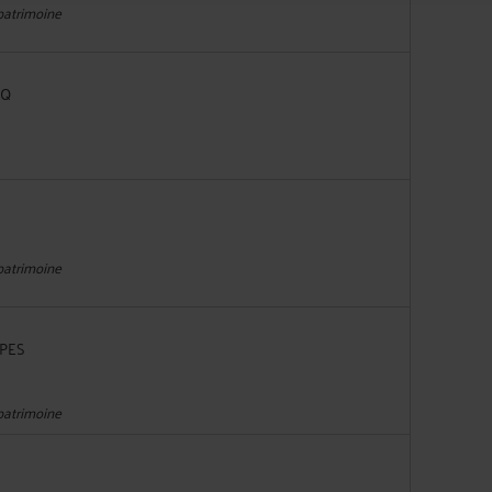
 patrimoine
CQ
 patrimoine
PPES
 patrimoine