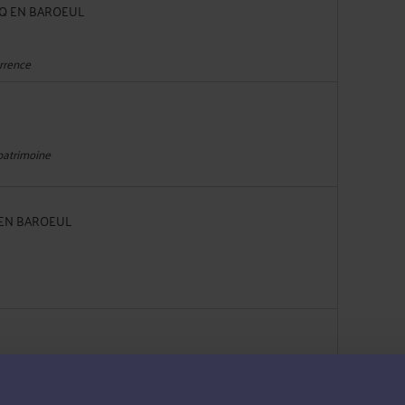
RCQ EN BAROEUL
urrence
 patrimoine
Q EN BAROEUL