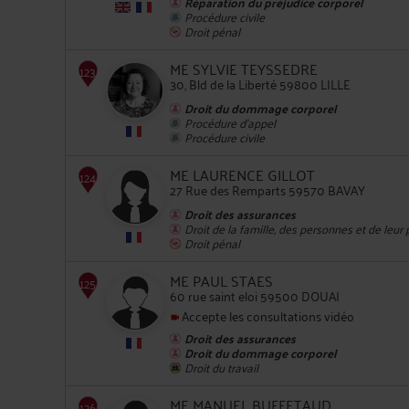
Réparation du préjudice corporel
Procédure civile
Droit pénal
122
ME SYLVIE TEYSSEDRE
30, Bld de la Liberté 59800 LILLE
Droit du dommage corporel
Procédure d'appel
Procédure civile
ME LAURENCE GILLOT
123
27 Rue des Remparts 59570 BAVAY
Droit des assurances
Droit de la famille, des personnes et de leur
Droit pénal
ME PAUL STAES
60 rue saint eloi 59500 DOUAI
Accepte les consultations vidéo
124
Droit des assurances
Droit du dommage corporel
Droit du travail
ME MANUEL BUFFETAUD