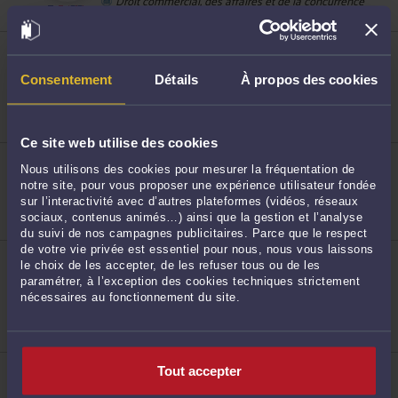
Droit immobilier
ME MARIE WILPART
30, Bld de la Liberté 59000 LILLE
Consentement
Détails
À propos des cookies
Accepte les consultations vidéo
28
Droit du dommage corporel
Droit de la santé
Droit de la sécurité sociale et de la protection sociale
Ce site web utilise des cookies
ME JEAN-MARC VILLESECHE
Nous utilisons des cookies pour mesurer la fréquentation de
3 Rue vauban 59361 AVESNES SUR HELPE
notre site, pour vous proposer une expérience utilisateur fondée
Droit des assurances
sur l’interactivité avec d’autres plateformes (vidéos, réseaux
Droit pénal
sociaux, contenus animés…) ainsi que la gestion et l’analyse
Droit du travail
du suivi de nos campagnes publicitaires. Parce que le respect
29
de votre vie privée est essentiel pour nous, nous vous laissons
ME FLORIAN MUNGA
le choix de les accepter, de les refuser tous ou de les
3 rue Maracci 59000 LILLE
paramétrer, à l’exception des cookies techniques strictement
Accepte les consultations vidéo
nécessaires au fonctionnement du site.
Droit du dommage corporel
Droit de la santé
Droit public
30
ME CAROLE GUILLIN
Tout accepter
113, Bld Victor Hugo 59017 LILLE CEDEX