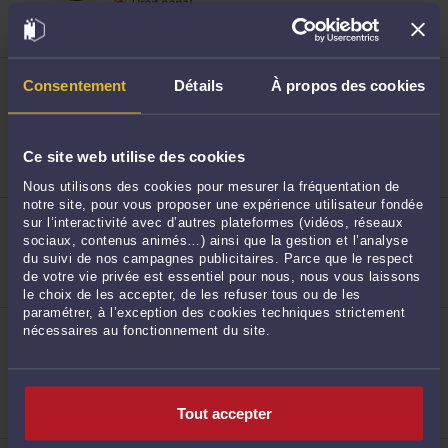
Droit pénal
Droit du travail
ME MARINE CUVELIER
Consentement
Détails
À propos des cookies
270 Avenue de la République 59110 LA MADELEINE
68
Accepte les consultations vidéo
Droit du dommage corporel
Droit des enfants
Ce site web utilise des cookies
Droit de la famille, des personnes et de leur
patrimoine
Nous utilisons des cookies pour mesurer la fréquentation de
notre site, pour vous proposer une expérience utilisateur fondée
ME CHRISTEL RENOULT MARECAUX
sur l’interactivité avec d’autres plateformes (vidéos, réseaux
5 Rue Maurice Bauchond 59300 VALENCIENNES
sociaux, contenus animés…) ainsi que la gestion et l’analyse
Droit du dommage corporel
du suivi de nos campagnes publicitaires. Parce que le respect
69
Droit des assurances
de votre vie privée est essentiel pour nous, nous vous laissons
Droit de la santé
le choix de les accepter, de les refuser tous ou de les
paramétrer, à l’exception des cookies techniques strictement
ME JUSTINE LOCURATOLO
nécessaires au fonctionnement du site.
28 place du Neuf Bourg 59300 VALENCIENNES
Accepte les consultations vidéo
Droit du dommage corporel
Droit des enfants
Droit international et de l'Union européenne
Tout accepter
70