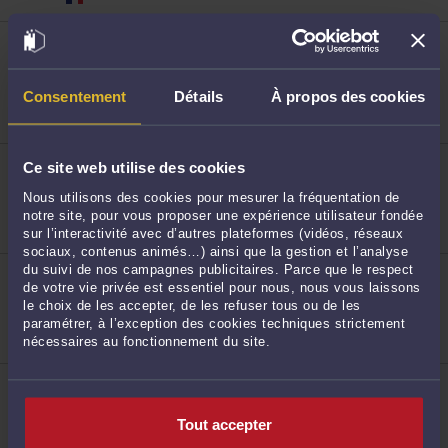
ME ANTHONY MORISSE
84 rue Jeanne d'Arc 76000 ROUEN
Droit de la sécurité sociale et de la protection
sociale
Consentement
Détails
À propos des cookies
Droit du travail
Droit public
105
ME EDOUARD POIROT-BOURDAIN
Ce site web utilise des cookies
33 place de la Pucelle 76000 ROUEN
Nous utilisons des cookies pour mesurer la fréquentation de
Droit du travail
Droit bancaire et boursier
notre site, pour vous proposer une expérience utilisateur fondée
Droit immobilier
sur l’interactivité avec d’autres plateformes (vidéos, réseaux
sociaux, contenus animés…) ainsi que la gestion et l’analyse
ME THOMAS COURVALIN
du suivi de nos campagnes publicitaires. Parce que le respect
106
10 rue Thouret 76000 ROUEN
de votre vie privée est essentiel pour nous, nous vous laissons
le choix de les accepter, de les refuser tous ou de les
Droit de la sécurité sociale et de la protection
paramétrer, à l’exception des cookies techniques strictement
sociale
nécessaires au fonctionnement du site.
ME ERIC DI COSTANZO
72 rue Jeanne d'Arc 76000 ROUEN
Tout accepter
107
Droit de la sécurité sociale et de la protection