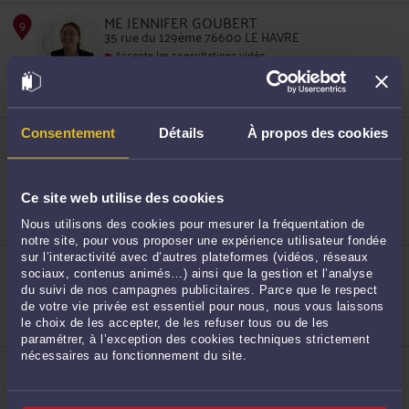
ME JENNIFER GOUBERT
7
35 rue du 129ème 76600 LE HAVRE
Accepte les consultations vidéo
Droit du travail
Procédure d'appel
Droit du dommage corporel
ME MYLÈNE ALLO
Consentement
Détails
À propos des cookies
57 avenue de Bretagne 76100 ROUEN
8
Accepte les consultations vidéo
Droit de la sécurité sociale et de la protection
Ce site web utilise des cookies
sociale
Droit de la santé
Droit du dommage corporel
Nous utilisons des cookies pour mesurer la fréquentation de
notre site, pour vous proposer une expérience utilisateur fondée
sur l’interactivité avec d’autres plateformes (vidéos, réseaux
ME MARIE-AGNÈS BOTTAIS
sociaux, contenus animés…) ainsi que la gestion et l’analyse
20 passage de la Luciline 76000 ROUEN
du suivi de nos campagnes publicitaires. Parce que le respect
Accepte les consultations vidéo
de votre vie privée est essentiel pour nous, nous vous laissons
Droit du travail
le choix de les accepter, de les refuser tous ou de les
Droit fiscal et droit douanier
9
paramétrer, à l’exception des cookies techniques strictement
nécessaires au fonctionnement du site.
ME AURÉLIE BLOQUET
20 rue Verte 76000 ROUEN
Accepte les consultations vidéo