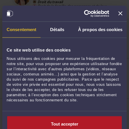
Droit du travail
Droit de la famille, des personnes et de leur
patrimoine
Droit pénal
ME CAROLE BONVOISIN
38 rue Etoupée 76000 ROUEN
Consentement
Détails
À propos des cookies
Droit de la sécurité sociale et de la protection
sociale
Droit de la famille, des personnes et de leur
48
patrimoine
Ce site web utilise des cookies
Droit immobilier
Nous utilisons des cookies pour mesurer la fréquentation de
ME FRÉDÉRIQUE MOCQUE NICOLOFF
notre site, pour vous proposer une expérience utilisateur fondée
26 rue des Charrettes 76000 ROUEN
sur l’interactivité avec d’autres plateformes (vidéos, réseaux
Accepte les consultations vidéo
sociaux, contenus animés…) ainsi que la gestion et l’analyse
du suivi de nos campagnes publicitaires. Parce que le respect
Droit de la sécurité sociale et de la protection
49
sociale
de votre vie privée est essentiel pour nous, nous vous laissons
Droit du dommage corporel
le choix de les accepter, de les refuser tous ou de les
Droit des assurances
paramétrer, à l’exception des cookies techniques strictement
nécessaires au fonctionnement du site.
ME CATHERINE KERSUAL
11 rue de la Poterne 76000 ROUEN
Droit du travail
Droit de la famille, des personnes et de leur
Tout accepter