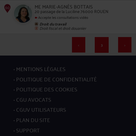
ME MARIE-AGNÈS BOTTAIS
20 passage de la Luciline 76000 ROUEN
Accepte les consultations vidéo
Droit du travail
Droit fiscal et droit douanier
56
<
3
>
MENTIONS LÉGALES
POLITIQUE DE CONFIDENTIALITÉ
57
POLITIQUE DES COOKIES
CGU AVOCATS
CGUV UTILISATEURS
PLAN DU SITE
58
SUPPORT