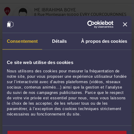
47
ME IBRAHIMA BOYE
8 Rue Montespan 91000 EVRY COURCOURONNES
Droit de la sécurité sociale et de la protection
sociale
Droit du travail
Droit des assurances
Consentement
Détails
À propos des cookies
ME PIERRE ELLUL
23 Rue Champlouis 91100 CORBEIL ESSONNES
Droit du travail
48
Droit des sociétés
Ce site web utilise des cookies
Droit de la famille, des personnes et de leur
patrimoine
Nous utilisons des cookies pour mesurer la fréquentation de
notre site, pour vous proposer une expérience utilisateur fondée
ME XAVIER WATRIN
sur l’interactivité avec d’autres plateformes (vidéos, réseaux
25 Bis Rue des Francs Bourgeois 91450 SOISY SUR
sociaux, contenus animés…) ainsi que la gestion et l’analyse
SEINE
du suivi de nos campagnes publicitaires. Parce que le respect
Droit du travail
de votre vie privée est essentiel pour nous, nous vous laissons
Droit immobilier
le choix de les accepter, de les refuser tous ou de les
Droit commercial, des affaires et de la concurrence
paramétrer, à l’exception des cookies techniques strictement
49
nécessaires au fonctionnement du site.
ME SANDRINE PRISO
10 Place Jules Ferry 91240 ST MICHEL SUR ORGE
Accepte les consultations vidéo