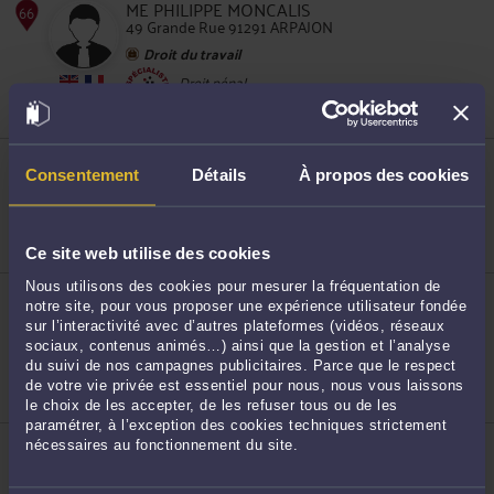
ME PHILIPPE MONCALIS
49 Grande Rue 91291 ARPAJON
65
Droit du travail
Droit pénal
Droit immobilier
ME MATHIEU QUEMERE
39 Rue Michel Ange 91026 EVRY
Consentement
Détails
À propos des cookies
COURCOURONNES CEDEX
Droit du travail
Droit pénal
Droit immobilier
Ce site web utilise des cookies
66
Nous utilisons des cookies pour mesurer la fréquentation de
ME JULIA JACQUET
notre site, pour vous proposer une expérience utilisateur fondée
39 Rue Michel-Ange 91000 EVRY
COURCOURONNES
sur l’interactivité avec d’autres plateformes (vidéos, réseaux
sociaux, contenus animés…) ainsi que la gestion et l’analyse
Droit de la sécurité sociale et de la protection
sociale
du suivi de nos campagnes publicitaires. Parce que le respect
Droit du travail
de votre vie privée est essentiel pour nous, nous vous laissons
Droit immobilier
le choix de les accepter, de les refuser tous ou de les
paramétrer, à l’exception des cookies techniques strictement
ME SUNA CINKO-SAKALLI
67
nécessaires au fonctionnement du site.
39 Rue Michel-Ange 91000 EVRY
COURCOURONNES