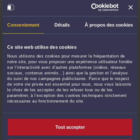
11 Rue des Mazières 91000 EVRY
8
COURCOURONNES
Droit du travail
Consentement
Détails
À propos des cookies
ME JEAN-SÉBASTIEN TESLER
16 Place Jacques Brel 91130 RIS-ORANGIS
Accepte les consultations vidéo
Droit du travail
Ce site web utilise des cookies
9
Droit immobilier
Nous utilisons des cookies pour mesurer la fréquentation de
notre site, pour vous proposer une expérience utilisateur fondée
sur l’interactivité avec d’autres plateformes (vidéos, réseaux
ME VANESSA FRASSON
sociaux, contenus animés…) ainsi que la gestion et l’analyse
1 Rue René Cassin 91000 EVRY-COURCOURONNES
du suivi de nos campagnes publicitaires. Parce que le respect
de votre vie privée est essentiel pour nous, nous vous laissons
Droit du travail
le choix de les accepter, de les refuser tous ou de les
Droit commercial, des affaires et de la
paramétrer, à l’exception des cookies techniques strictement
10
concurrence
nécessaires au fonctionnement du site.
Droit des sociétés
ME NATHALIE FAUDOT
5 Boulevard de l'Europe 91006 EVRY
Tout accepter
COURCOURONNES CEDEX
Accepte les consultations vidéo