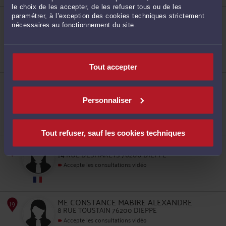
le choix de les accepter, de les refuser tous ou de les
ME ANTOINE BACHAR TOMEH
paramétrer, à l’exception des cookies techniques strictement
8 RUE ASSELINE 76200 DIEPPE
nécessaires au fonctionnement du site.
Droit public
Droit du dommage corporel
Droit international et de l'Union européenne
13
Tout accepter
ME SYLVIE AMISSE DUVAL
8 RUE TOUSTAIN 76200 DIEPPE
Personnaliser
Accepte les consultations vidéo
Procédure d'appel
Procédure civile
Droit des étrangers et de la nationalité
Tout refuser, sauf les cookies techniques
ME SANDRINE DORANGE
14
14 RUE DESMARETS 76200 DIEPPE
Accepte les consultations vidéo
ME CONSTANCE MABIRE ALEXANDRE
8 RUE TOUSTAIN 76200 DIEPPE
Accepte les consultations vidéo