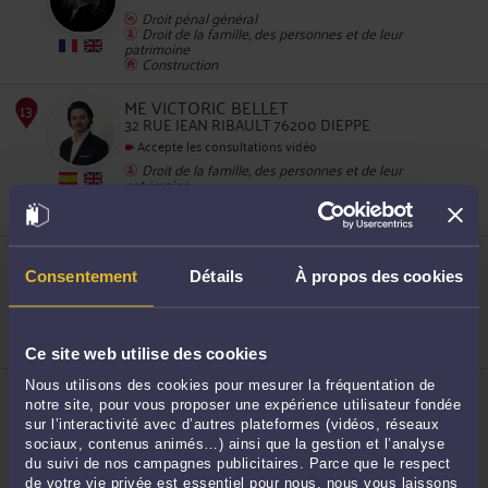
Droit pénal général
Droit de la famille, des personnes et de leur
patrimoine
Construction
10
ME VICTORIC BELLET
32 RUE JEAN RIBAULT 76200 DIEPPE
Accepte les consultations vidéo
Droit de la famille, des personnes et de leur
patrimoine
Droit pénal
Droit routier et de la circulation routière
ME EMILIE PIETRZYK
11
20 AVENUE PASTEUR 76200 DIEPPE
Consentement
Détails
À propos des cookies
Droit de la famille, des personnes et de leur
patrimoine
Droit du travail
Droit pénal
Ce site web utilise des cookies
ME KARINE DESCAMPS
Nous utilisons des cookies pour mesurer la fréquentation de
8 rue Desmarets 76200 DIEPPE
notre site, pour vous proposer une expérience utilisateur fondée
sur l’interactivité avec d’autres plateformes (vidéos, réseaux
Droit de la famille, des personnes et de leur
sociaux, contenus animés…) ainsi que la gestion et l’analyse
patrimoine
12
Droit pénal
du suivi de nos campagnes publicitaires. Parce que le respect
Droit immobilier
de votre vie privée est essentiel pour nous, nous vous laissons