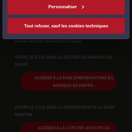
l'environnement
à Dieppe
Personnaliser
Avocats en
droit international et de l'union européenne
à
Dieppe
Tout refuser, sauf les cookies techniques
Avocats en
procédure civile, procédure d'appel
à Dieppe
Avocats en
droit des enfants
à Dieppe
DIEPPE SE SITUE DANS LE RESSORT DU BARREAU DE
DIEPPE
ACCÉDER À LA PAGE D'INFORMATIONS DU
BARREAU DE DIEPPE >
DIEPPE SE SITUE DANS LE DÉPARTEMENT DE LA SEINE-
MARITIME
ACCÉDER À LA LISTE DES AVOCATS DU