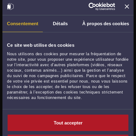
Avocats généralistes à Dieppe
Avocats en
droit de la famille, des personnes, et de la
Consentement
Détails
À propos des cookies
consommation
à Dieppe
Avocats en
droit immobilier, baux, construction, voisinage
Ce site web utilise des cookies
à Dieppe
Nous utilisons des cookies pour mesurer la fréquentation de
Avocats en
droit du travail et droit de la sécurité sociale
à
notre site, pour vous proposer une expérience utilisateur fondée
Dieppe
sur l’interactivité avec d’autres plateformes (vidéos, réseaux
sociaux, contenus animés…) ainsi que la gestion et l’analyse
Avocats en
droit des affaires, des contrats, et des sociétés
du suivi de nos campagnes publicitaires. Parce que le respect
de votre vie privée est essentiel pour nous, nous vous laissons
commerciales
à Dieppe
le choix de les accepter, de les refuser tous ou de les
paramétrer, à l’exception des cookies techniques strictement
Avocats en
droit des assurances, du dommage corporel et
nécessaires au fonctionnement du site.
de la santé
à Dieppe
Avocats en
droit pénal, droit routier et droit des étrangers
à Dieppe
Tout accepter
Avocats en
droit public, urbanisme et droit de