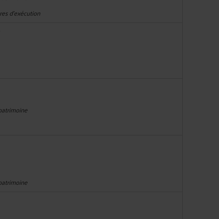
res d'exécution
T
 patrimoine
 patrimoine