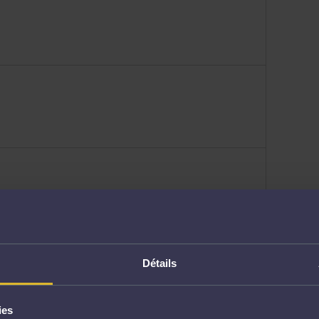
 patrimoine
Détails
ies