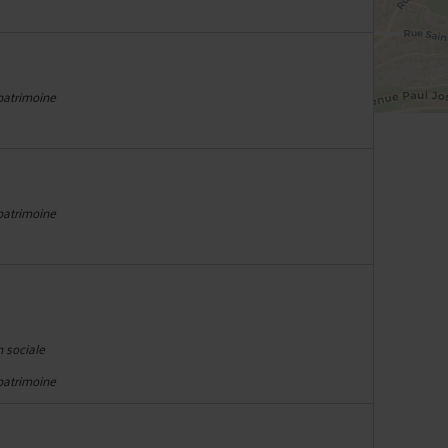
 patrimoine
 patrimoine
n sociale
 patrimoine