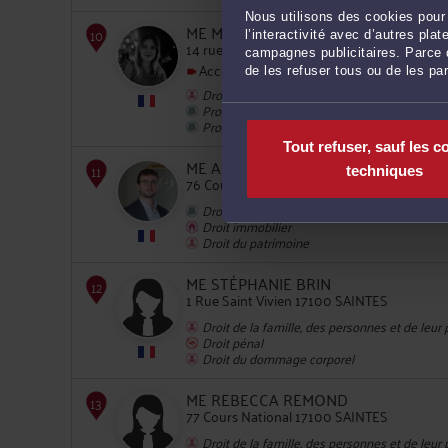
Nous utilisons des cookies pour 
ME MARION SCHMID
l’interactivité avec d’autres pl
14 rue Cuvilliers 17100 SAINTES
campagnes publicitaires. Parce q
8
Accepte les consultations vidéo
de les refuser tous ou de les pa
Droit de la famille, des personnes et de leur
Procédure d'appel
Procédure civile
Tout refuser, sauf les c
ME ANTOINE LECUREUR
techniques
76 Cours Lemercier 17100 SAINTES
Droit rural
Droit immobilier
9
Droit du patrimoine
ME STÉPHANIE BRIN
1 Rue Saint Vivien 17100 SAINTES
Droit de la famille, des personnes et de leur
Droit pénal
Droit du dommage corporel
10
ME REBECCA REMOND
77 Cours National 17100 SAINTES
Droit de la famille, des personnes et de leur