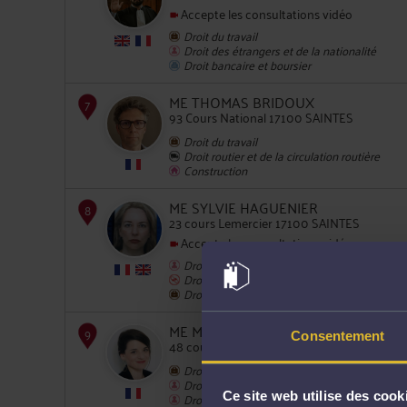
Accepte les consultations vidéo
5
Droit du travail
Droit des étrangers et de la nationalité
Droit bancaire et boursier
ME THOMAS BRIDOUX
93 Cours National 17100 SAINTES
Droit du travail
Droit routier et de la circulation routière
Construction
6
ME SYLVIE HAGUENIER
23 cours Lemercier 17100 SAINTES
Accepte les consultations vidéo
Droit de la famille, des personnes et de leur
Droit pénal
Droit du travail
ME MAÉVA BITEAU
7
Consentement
48 cours lemercier 17100 SAINTES
Droit du travail
Droit de la famille, divorce, séparation
Droit des enfants
Ce site web utilise des cook