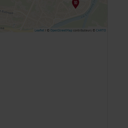
Leaflet
| ©
OpenStreetMap
contributeurs ©
CARTO