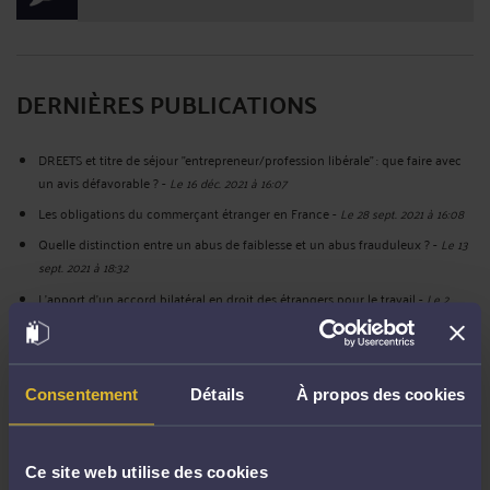
DERNIÈRES PUBLICATIONS
DREETS et titre de séjour "entrepreneur/profession libérale" : que faire avec
un avis défavorable ?
-
Le 16 déc. 2021 à 16:07
Les obligations du commerçant étranger en France
-
Le 28 sept. 2021 à 16:08
Quelle distinction entre un abus de faiblesse et un abus frauduleux ?
-
Le 13
sept. 2021 à 18:32
L'apport d'un accord bilatéral en droit des étrangers pour le travail
-
Le 2
sept. 2021 à 16:54
La diffamation en ligne au cours d'une enquête préliminaire ou une
information judiciaire
-
Le 3 août 2021 à 17:02
Consentement
Détails
À propos des cookies
Attaquer la Préfecture devant le Tribunal administratif en responsabilité par
un étranger
-
Le 26 juil. 2021 à 17:28
La compétence de la DREETS en droit de l'immigration
-
Le 8 juil. 2021 à 17:46
Ce site web utilise des cookies
Le viol et l'emprise en droit pénal : quelle relation ?
-
Le 28 juin 2021 à 17:36