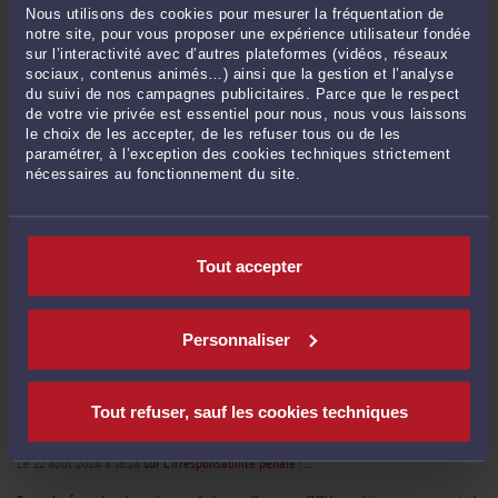
Nous utilisons des cookies pour mesurer la fréquentation de
Les nouvelles étapes de la demande d'introduction de salarié étranger
-
Le
notre site, pour vous proposer une expérience utilisateur fondée
18 juin 2021 à 19:34
sur l’interactivité avec d’autres plateformes (vidéos, réseaux
sociaux, contenus animés…) ainsi que la gestion et l’analyse
Nouvelle procédure de demande d'autorisation de travail en ligne
-
Le 25
du suivi de nos campagnes publicitaires. Parce que le respect
mai 2021 à 19:20
de votre vie privée est essentiel pour nous, nous vous laissons
le choix de les accepter, de les refuser tous ou de les
Voir toutes ses publications
paramétrer, à l’exception des cookies techniques strictement
nécessaires au fonctionnement du site.
Derniers commentaires
Tout accepter
christian :
« altération ou abolition les psy eux même disent que médicale on ... »
Le 25 nov. 2025 à 17:52
sur
L'irresponsabilité pénale : ...
Personnaliser
Mme Yue HOU :
« Bonjour, mon employeur m'a fait une demande d'autorisation
de ... »
Le 18 juil. 2025 à 20:15
sur
Refus d’autorisation de travail ...
Tout refuser, sauf les cookies techniques
Supprimé :
« Le problème est la compétence de l'expert et son aura qui va ... »
Le 22 août 2024 à 18:24
sur
L'irresponsabilité pénale : ...