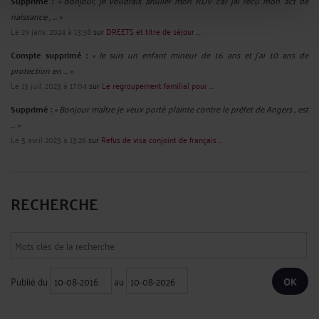
Supprimé :
« bonjour, je voudrais anuller mon RDV car jai recu mon act de
naissance , ... »
Le 29 janv. 2024 à 13:38
sur
DREETS et titre de séjour ...
Compte supprimé :
« Je suis un enfant mineur de 16 ans et j'ai 10 ans de
protection en ... »
Le 13 juil. 2023 à 17:04
sur
Le regroupement familial pour ...
Supprimé :
« Bonjour maître je veux porté plainte contre le préfet de Angers , est
... »
Le 5 avril 2023 à 13:26
sur
Refus de visa conjoint de français ...
RECHERCHE
Publié du
au