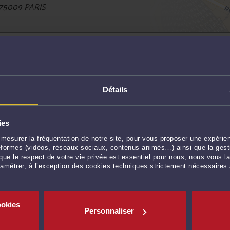
75009 PARIS
s FOURNOL
 LES PLANCHES D’UNE BANDE DESSINÉE ?
Détails
5/10/2018
ée est le produit d’une œuvre créée de concert par un
ies
teur, deux questions fondamentales s’imposent. Celle
mesurer la fréquentation de notre site, pour vous proposer une expérien
uteur – au sens qu’attache à ce terme le Code de la
ateformes (vidéos, réseaux sociaux, contenus animés…) ainsi que la gesti
..
Lire la suite >
ue le respect de votre vie privée est essentiel pour nous, nous vous la
ramétrer, à l’exception des cookies techniques strictement nécessaires
SME ARTISTIQUE RECONNU
5/10/2018
ookies
Personnaliser
s mondes du luxe et de la mode, notamment, s’inspirent
e la plus contemporaine pour promouvoir leurs