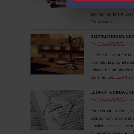
activités. Cette inspira
œuvres imprimant une rém
Lire la suite >
DESTRUCTION D’UNE Œ
Par
Alexis FOURNOL
le 2
Le droit de propriété et 
n’est plus la propriété d
doivent néanmoins être 
titulaires. Les ...
Lire la sui
LE DROIT À L’IMAGE S
Par
Alexis FOURNOL
le 2
Pour certains artistes, l
delà du nom notoire et du
familier avec le visage o
d’une certaine assise. Qu’