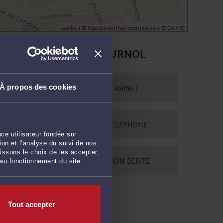
Leaflet
| ©
OpenStreetMap
contributeurs ©
CARTO
CONTACTER ME FOURNOL
PRENDRE RDV EN CABINET
À propos des cookies
CONSULTER PAR TÉLÉPHONE
ce utilisateur fondée sur
on et l’analyse du suivi de nos
issons le choix de les accepter,
POSER UNE QUESTION ÉCRITE
 au fonctionnement du site.
Tout accepter
RECHERCHE