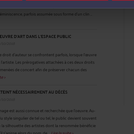
tion s’avère souvent involontaire, de nombreuses
iniscence, parfois assumée sous forme d’un clin ...
UVRE D’ART DANS L’ESPACE PUBLIC
5/10/2018
le droit d’auteur se confrontent parfois, lorsque l’œuvre
e l’artiste. Les prérogatives attachées à ces deux droits
menées de concert afin de préserver chacun des
te >
’ÉTEINT NÉCESSAIREMENT AU DÉCÈS
5/10/2018
’image est aussi connue et recherchée que l’oeuvre. Au-
 style singulier de tel ou tel, le public devient souvent
u la silhouette des artistes dont la renommée bénéficie
il s’agisse alors du nom, de ...
Lire la suite >