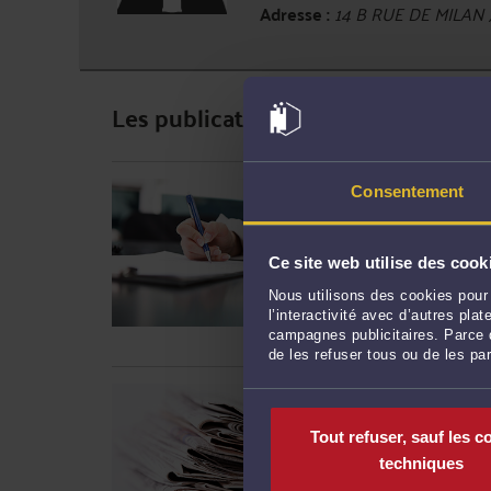
Adresse :
14 B RUE DE MILAN 
Les publications de Maître Alexi
A QUI APPARTIENNENT
Consentement
Par
Alexis FOURNOL
le 2
Lorsqu’une bande dessin
Ce site web utilise des cook
scénariste et un dessina
Nous utilisons des cookies pour 
relative à la qualité d’a
l’interactivité avec d’autres pl
propriété intellectuelle – .
campagnes publicitaires. Parce q
de les refuser tous ou de les pa
UN CAS DE PARASITI
Par
Alexis FOURNOL
le 2
Tout refuser, sauf les c
Il n’est pas rare que le
techniques
de la création artistiqu