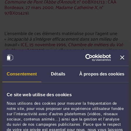
Commune de Pont l’Abbe d’Arnoult
, n° 00BX01713
;
CAA
Bordeaux, 27 mars 2000,
Madame Catherine X.
, n°
97BX01429
).
L’ensemble de ces éléments matérialise pour l’agent une
«
incapacité à s’intégrer efficacement dans son milieu de
travail
» (
CE, 15 novembre 1996,
Chambre de métiers du Val-
de-Marne
, n° 151932
) qui, si elle ne remet pas en question sa
compétence, peut justifier un refus de titularisation lorsque
le comportement de l’agent stagiaire obère le bon
fonctionnement du service.
Consentement
Détails
À propos des cookies
En outre, sur la question de l’obéissance des agents publics,
le juge administratif a estimé que constitue un manquement
Ce site web utilise des cookies
au devoir d’obéissance le fait pour l’agent public de ne pas
avoir adapté son activité à l’emploi du temps défini par le
Nous utilisons des cookies pour mesurer la fréquentation de
chef d’établissement (
CE, 2 mai 1990,
Cohen Zardi
, n° 71954
)
notre site, pour vous proposer une expérience utilisateur fondée
ou encore le refus de ne pas exécuter les tâches confiées à la
sur l’interactivité avec d’autres plateformes (vidéos, réseaux
suite d’une réorganisation du service (
CE, 10 mai 1989,
sociaux, contenus animés…) ainsi que la gestion et l’analyse
Gemaux
, n° 88397
).
du suivi de nos campagnes publicitaires. Parce que le respect
de votre vie privée est essentiel pour nous, nous vous laissons