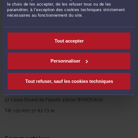
le choix de les accepter, de les refuser tous ou de les
paramétrer, à l’exception des cookies techniques strictement
La cour administrative d’appel de Nancy a même estimé que
nécessaires au fonctionnement du site.
constitue une désobéissance fautive le fait pour l’agent de
refuser d’accueillir le public en dépit de ce que cela n’entre
pas dans ses attributions habituelles (
CAA Nancy, 30 juin
2011, n° 10NC01086
).
Tout accepter
Pour plus d'information : vous pouvez me contacter par mon
Personnaliser
site internet
Anthony QUEVAREC
Tout refuser, sauf les cookies techniques
Avocat
27 Cours Evrard de Fayolle 33000 BORDEAUX
Tél. +33 (0)5 57 83 73 16
Commentaires