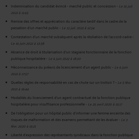
Indemnisation du candidat évincé - marché public et concession
-
Le 15 juil.
2022 à 11:43
Remise des offres et appréciation du caractère tardif dans le cadre de la
passation d'un marché public
-
Le 13 juil. 2022 à 12:34
Contestation d'un marché subséquent après la résiliation de l'accord-cadre
-
Le 16 juin 2022 à 13:38
Absence de droit à titularisation d'un stagiaire fonctionnaire de la fonction
publique hospitalière
-
Le 6 juin 2022 à 18:30
Méconnaissance du préavis de licenciement d'un agent public
-
Le 6 juin
2022 à 17:57
Quelles règles de responsabilité en cas de chute sur un trottoir ?
-
Le 5 févr.
2021 à 16:44
Modalités du licenciement d’un agent contractuel de la fonction publique
hospitalière pour insuffisance professionnelle
-
Le 25 avril 2020 à 15:17
De l’obligation pour un hôpital public d’informer une femme enceinte des
risques de malformation et des examens permettant de les évaluer
-
Le 3
févr. 2020 à 15:21
Liberté d’expression des représentants syndicaux dans la fonction publique :