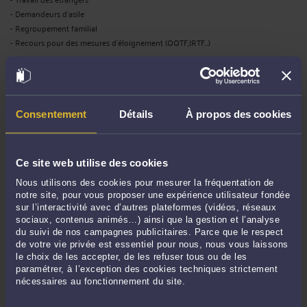
- Demandeurs d'asile
- Regroupement familial
- Recours pour des mesures d'éloignement (OQTF,IRTF…)
DROIT PUBLIC
- Droit de l’urbanisme : approche conseil et représentation en justice lors des
Consentement
Détails
À propos des cookies
contentieux
- Marchés publics et procédures de mise en concurrence en Droit Public
Economique
- Fonction publique : réglementation du travail, carrières des agents,
Ce site web utilise des cookies
contentieux, syndicats
Nous utilisons des cookies pour mesurer la fréquentation de
- Collectivités locales : passation et rédaction de contrats, règlements internes
notre site, pour vous proposer une expérience utilisateur fondée
- Droit des élections professionnelles et politiques (organisation et litiges)
sur l’interactivité avec d’autres plateformes (vidéos, réseaux
- Conseil et assistance en Droit public européen et communautaire
sociaux, contenus animés…) ainsi que la gestion et l’analyse
du suivi de nos campagnes publicitaires. Parce que le respect
de votre vie privée est essentiel pour nous, nous vous laissons
DROIT RURAL
le choix de les accepter, de les refuser tous ou de les
paramétrer, à l’exception des cookies techniques strictement
- Droit des produits alimentaires, hygiène et sécurité, traçabilité, mise en marché
nécessaires au fonctionnement du site.
- Conseil en matière de législation sociale dans le secteur de l’agriculture