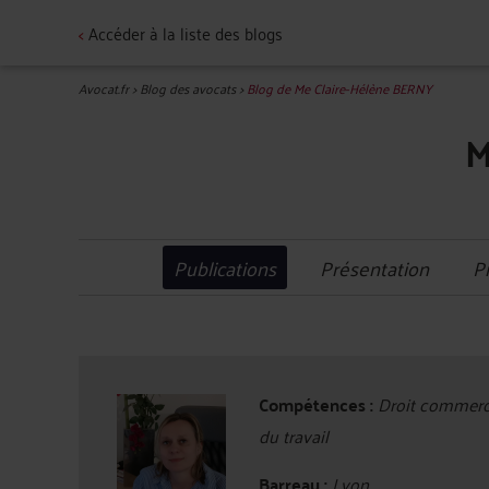
<
Accéder à la liste des blogs
Avocat.fr
>
Blog des avocats
>
Blog de Me Claire-Hélène BERNY
M
Publications
Présentation
P
Compétences :
Droit commercia
du travail
Barreau :
Lyon