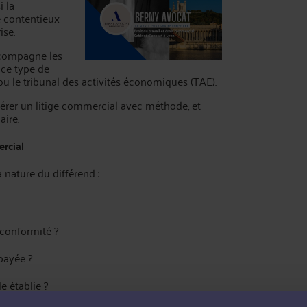
i la
e contentieux
ise.
ccompagne les
 ce type de
ou le tribunal des activités économiques (TAE).
r gérer un litige commercial avec méthode, et
aire.
ercial
 nature du différend :
 conformité ?
payée ?
e établie ?