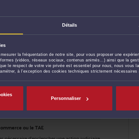
 de résoudre le litige à l’amiable ou s’il faudra
e commerce. Cette phase est essentielle pour
ps.
Détails
privilégier la voie amiable. La négociation
ible, peut parfois permettre de désamorcer le
ies
mesurer la fréquentation de notre site, pour vous proposer une expérien
 Elle repose sur l’intervention d’un tiers neutre
ateformes (vidéos, réseaux sociaux, contenus animés…) ainsi que la gesti
par le tribunal.
ue le respect de votre vie privée est essentiel pour nous, nous vous la
ramétrer, à l’exception des cookies techniques strictement nécessaires
 dès cette étape permet :
ookies
Personnaliser
s d’échec de l’accord amiable
 commerce ou le TAE
rs nécessaire d’enclencher une action judiciaire.