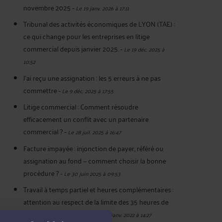
novembre 2025
-
Le 19 janv. 2026 à 17:11
Tribunal des activités économiques de LYON (TAE) :
ce qui change pour les entreprises en litige
commercial depuis janvier 2025.
-
Le 19 déc. 2025 à
10:52
J'ai reçu une assignation : les 5 erreurs à ne pas
commettre
-
Le 9 déc. 2025 à 17:55
Litige commercial : Comment résoudre
efficacement un conflit avec un partenaire
commercial ?
-
Le 28 juil. 2025 à 16:47
Facture impayée : injonction de payer, référé ou
assignation au fond — comment choisir la bonne
procédure ?
-
Le 30 juin 2025 à 09:53
Travail à temps partiel et heures complémentaires :
attention au respect de la limite des 35 heures de
travail sur une semaine
-
Le 10 janv. 2022 à 14:27