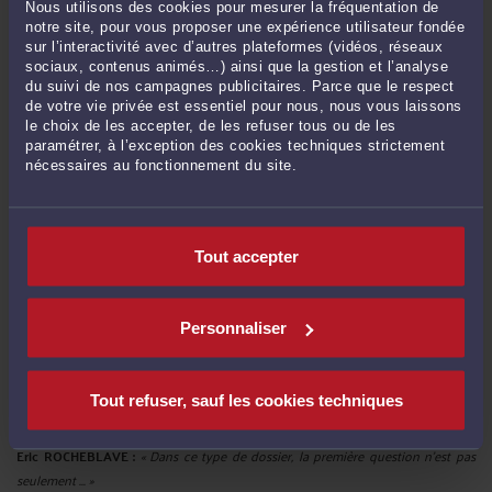
Derniers commentaires
Nous utilisons des cookies pour mesurer la fréquentation de
notre site, pour vous proposer une expérience utilisateur fondée
sur l’interactivité avec d’autres plateformes (vidéos, réseaux
PATOCHE63 :
« Excellente analyse et je vous en remercie. »
sociaux, contenus animés…) ainsi que la gestion et l’analyse
Le 15 juin 2026 à 08:49
sur
Travail dissimulé Un « revirement ...
du suivi de nos campagnes publicitaires. Parce que le respect
de votre vie privée est essentiel pour nous, nous vous laissons
eric :
« faute de l urssaf . condanation urssaf ce qui equivaut a une condanation
le choix de les accepter, de les refuser tous ou de les
... »
paramétrer, à l’exception des cookies techniques strictement
nécessaires au fonctionnement du site.
Le 11 mai 2026 à 12:55
sur
L'URSSAF lui réclame trois ...
JEANDERÉ :
« Dans une affaire similaire, me concernant personnellement,
l'URSSAF ... »
Le 23 mars 2026 à 10:16
sur
L'URSSAF se désiste. Pas souvent. ...
Tout accepter
Bébé :
« Si lemployeur se trompe en déclarant une fiche de paie es-ce que
URSSAF ... »
Personnaliser
Le 13 mars 2026 à 23:56
sur
L’URSSAF peut saisir votre ...
Eric ROCHEBLAVE :
« La cour rappelle que l'abus de la liberté d'expression est ...
»
Tout refuser, sauf les cookies techniques
Le 13 mars 2026 à 17:58
sur
Critiquer la réélection d’un ...
Eric ROCHEBLAVE :
« Dans ce type de dossier, la première question n’est pas
seulement ... »