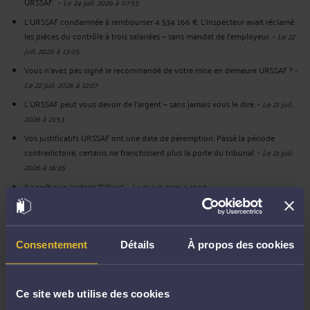
URSSAF.
-
Le 24 juil. 2026 à 07:55
L'URSSAF condamnée à rembourser 4 534 166 €. L'inspecteur avait réclamé
les pièces du contrôle à trois salariées — sans mandat de l'employeur.
-
Le 22
juil. 2026 à 13:05
Vous n'avez pas signé le recommandé de votre mise en demeure URSSAF ?
-
Le 22 juil. 2026 à 12:07
L’URSSAF peut vous devoir de l’argent — sans jamais vous le dire.
-
Le 21 juil.
2026 à 21:53
Vos justificatifs URSSAF ont une date de péremption. Passé la période
contradictoire, certains ne franchissent plus la porte du tribunal.
-
Le 21 juil.
2026 à 16:35
Il paraît que j'extrais "l'élixir".
-
Le 15 juil. 2026 à 17:08
L'URSSAF réclame le redressement judiciaire d'une entreprise sur un passif
de 535 303 €. Le passif réellement exigible n'est que de 36 333 €.
-
Le 15 juil.
2026 à 14:48
Consentement
Détails
À propos des cookies
Voir toutes ses publications
Ce site web utilise des cookies