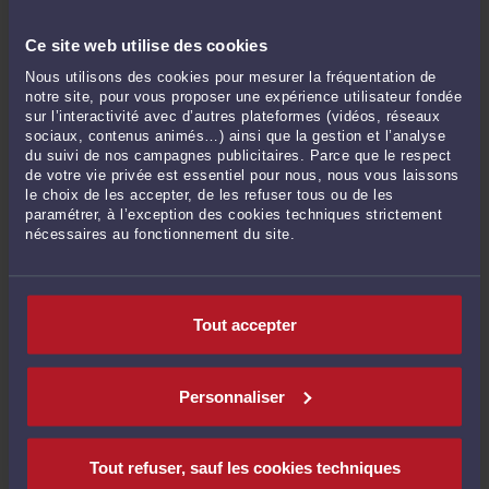
2026 à 14:48
Ce site web utilise des cookies
Voir toutes ses publications
Nous utilisons des cookies pour mesurer la fréquentation de
notre site, pour vous proposer une expérience utilisateur fondée
sur l’interactivité avec d’autres plateformes (vidéos, réseaux
Derniers commentaires
sociaux, contenus animés…) ainsi que la gestion et l’analyse
du suivi de nos campagnes publicitaires. Parce que le respect
de votre vie privée est essentiel pour nous, nous vous laissons
le choix de les accepter, de les refuser tous ou de les
PATOCHE63 :
« Excellente analyse et je vous en remercie. »
paramétrer, à l’exception des cookies techniques strictement
Le 15 juin 2026 à 08:49
sur
Travail dissimulé Un « revirement ...
nécessaires au fonctionnement du site.
eric :
« faute de l urssaf . condanation urssaf ce qui equivaut a une condanation
... »
Le 11 mai 2026 à 12:55
sur
L'URSSAF lui réclame trois ...
Tout accepter
JEANDERÉ :
« Dans une affaire similaire, me concernant personnellement,
l'URSSAF ... »
Le 23 mars 2026 à 10:16
sur
L'URSSAF se désiste. Pas souvent. ...
Personnaliser
Bébé :
« Si lemployeur se trompe en déclarant une fiche de paie es-ce que
URSSAF ... »
Tout refuser, sauf les cookies techniques
Le 13 mars 2026 à 23:56
sur
L’URSSAF peut saisir votre ...