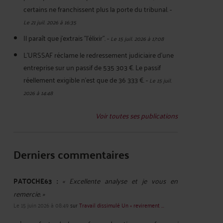
certains ne franchissent plus la porte du tribunal.
-
Le 21 juil. 2026 à 16:35
Il paraît que j'extrais "l'élixir".
-
Le 15 juil. 2026 à 17:08
L'URSSAF réclame le redressement judiciaire d'une
entreprise sur un passif de 535 303 €. Le passif
réellement exigible n'est que de 36 333 €.
-
Le 15 juil.
2026 à 14:48
Voir toutes ses publications
Derniers commentaires
PATOCHE63 :
« Excellente analyse et je vous en
remercie. »
Le 15 juin 2026 à 08:49
sur
Travail dissimulé Un « revirement ...