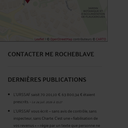
Leaflet
| ©
OpenStreetMap
contributeurs ©
CARTO
CONTACTER ME ROCHEBLAVE
DERNIÈRES PUBLICATIONS
L'URSSAF saisit 70 201,10 €. 63 800,34 € étaient
prescrits.
-
Le 24 juil. 2026 à 15:27
L'URSSAF vous écrit — sans avis de contrôle, sans
inspecteur, sans Charte. C'est une « fiabilisation de
vos revenus » — régie par un texte que personne ne