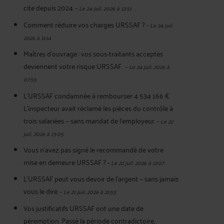
cite depuis 2024.
-
Le 24 juil. 2026 à 12:51
Comment réduire vos charges URSSAF ?
-
Le 24 juil.
2026 à 11:14
Maîtres d'ouvrage : vos sous-traitants acceptés
deviennent votre risque URSSAF.
-
Le 24 juil. 2026 à
07:55
L'URSSAF condamnée à rembourser 4 534 166 €.
L'inspecteur avait réclamé les pièces du contrôle à
trois salariées — sans mandat de l'employeur.
-
Le 22
juil. 2026 à 13:05
Vous n'avez pas signé le recommandé de votre
mise en demeure URSSAF ?
-
Le 22 juil. 2026 à 12:07
L’URSSAF peut vous devoir de l’argent — sans jamais
vous le dire.
-
Le 21 juil. 2026 à 21:53
Vos justificatifs URSSAF ont une date de
péremption. Passé la période contradictoire,