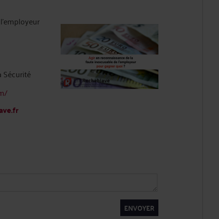
 l’employeur
a Sécurité
om/
ave.fr
ENVOYER