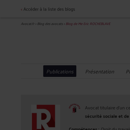
<
Accéder à la liste des blogs
Avocat.fr
>
Blog des avocats
>
Blog de Me Eric ROCHEBLAVE
Publications
Présentation
P
Avocat titulaire d'un c
sécurité sociale et de
Compétences :
Droit du travail